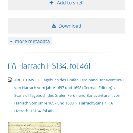
Add to shelf
Download
more metadata
FA Harrach HS134, fol.461
image/jpeg
ARCHITRAVE
Tagebuch des Grafen Ferdinand Bonaventura I.
von Harrach vom Jahre 1697 und 1698 (German Edition)
Scans of Tagebuch des Grafen Ferdinand Bonaventura I. von
Harrach vom Jahre 1697 und 1698
HarrachScans
FA
Harrach HS134, fol.461