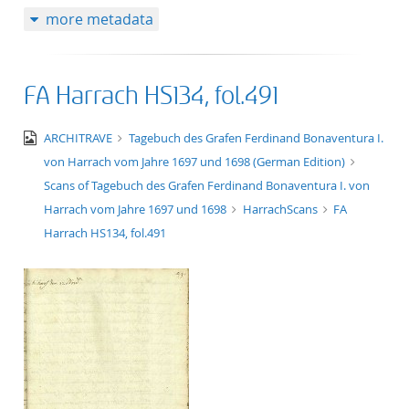
more metadata
FA Harrach HS134, fol.491
image/jpeg
ARCHITRAVE
Tagebuch des Grafen Ferdinand Bonaventura I.
von Harrach vom Jahre 1697 und 1698 (German Edition)
Scans of Tagebuch des Grafen Ferdinand Bonaventura I. von
Harrach vom Jahre 1697 und 1698
HarrachScans
FA
Harrach HS134, fol.491