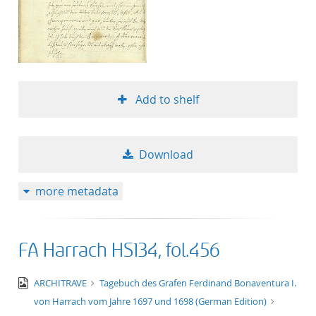
Add to shelf
Download
more metadata
FA Harrach HS134, fol.456
image/jpeg
ARCHITRAVE
Tagebuch des Grafen Ferdinand Bonaventura I.
von Harrach vom Jahre 1697 und 1698 (German Edition)