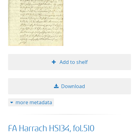
Add to shelf
Download
more metadata
FA Harrach HS134, fol.510