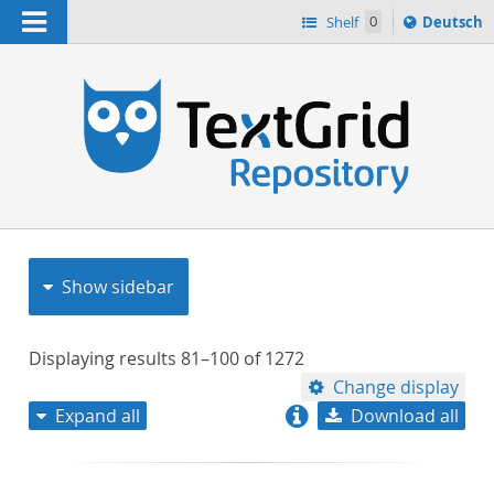
Navigation
Sprache
Shelf
0
Deutsch
ï¿½ndern
nach
h
Show sidebar
Displaying results
81–100
of
1272
Change display
Expand all
Download all
relevance