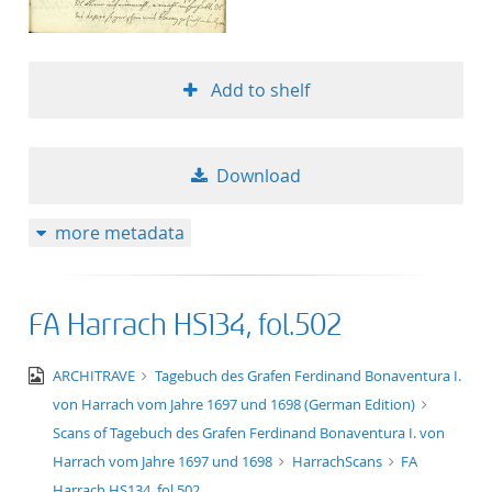
Add to shelf
Download
more metadata
FA Harrach HS134, fol.502
image/jpeg
ARCHITRAVE
Tagebuch des Grafen Ferdinand Bonaventura I.
von Harrach vom Jahre 1697 und 1698 (German Edition)
Scans of Tagebuch des Grafen Ferdinand Bonaventura I. von
Harrach vom Jahre 1697 und 1698
HarrachScans
FA
Harrach HS134, fol.502