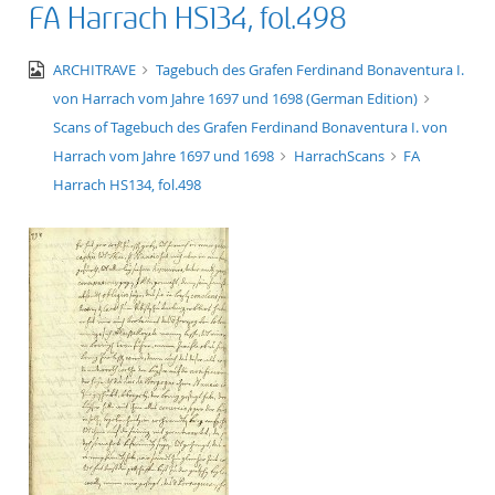
FA Harrach HS134, fol.498
title ascending
image/jpeg
ARCHITRAVE
Tagebuch des Grafen Ferdinand Bonaventura I.
von Harrach vom Jahre 1697 und 1698 (German Edition)
title descending
Scans of Tagebuch des Grafen Ferdinand Bonaventura I. von
Harrach vom Jahre 1697 und 1698
HarrachScans
FA
format ascending
Harrach HS134, fol.498
format descendin
publication date 
publication date 
10
20