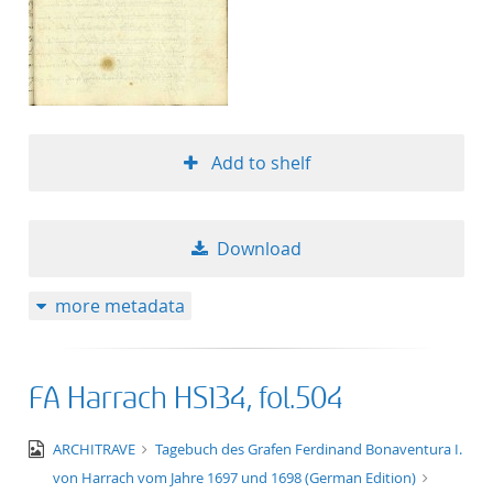
Add to shelf
Download
more metadata
FA Harrach HS134, fol.504
image/jpeg
ARCHITRAVE
Tagebuch des Grafen Ferdinand Bonaventura I.
von Harrach vom Jahre 1697 und 1698 (German Edition)