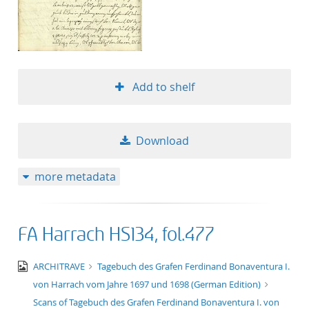
Add to shelf
Download
more metadata
FA Harrach HS134, fol.477
image/jpeg
ARCHITRAVE
Tagebuch des Grafen Ferdinand Bonaventura I.
von Harrach vom Jahre 1697 und 1698 (German Edition)
Scans of Tagebuch des Grafen Ferdinand Bonaventura I. von