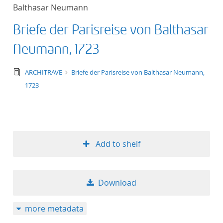
Balthasar Neumann
Briefe der Parisreise von Balthasar
Neumann, 1723
text/tg.edition+tg.aggregation+xml
ARCHITRAVE
Briefe der Parisreise von Balthasar Neumann,
1723
Add to shelf
Download
more metadata