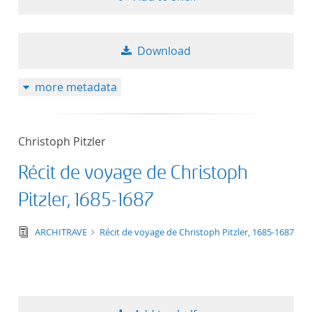
Download
more metadata
Christoph Pitzler
Récit de voyage de Christoph
Pitzler, 1685-1687
text/tg.edition+tg.aggregation+xml
ARCHITRAVE
Récit de voyage de Christoph Pitzler, 1685-1687