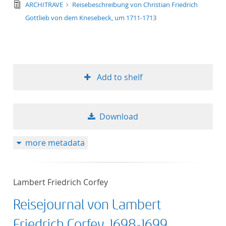
text/tg.edition+tg.aggregation+xml
ARCHITRAVE
Reisebeschreibung von Christian Friedrich
Gottlieb von dem Knesebeck, um 1711-1713
Add to shelf
Download
more metadata
Lambert Friedrich Corfey
Reisejournal von Lambert
Friedrich Corfey, 1698-1699