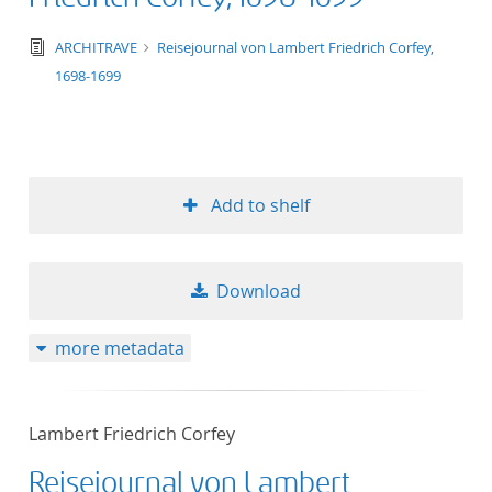
text/tg.edition+tg.aggregation+xml
ARCHITRAVE
Reisejournal von Lambert Friedrich Corfey,
1698-1699
Add to shelf
Download
more metadata
Lambert Friedrich Corfey
Reisejournal von Lambert