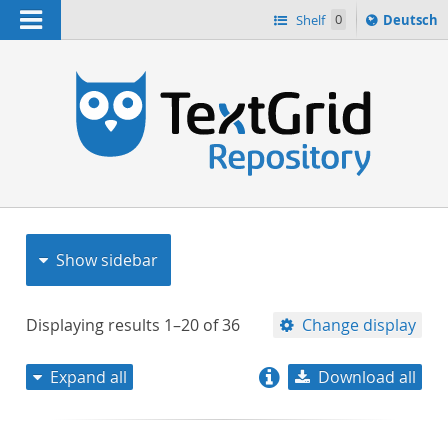
Navigation
Sprache
Shelf
0
Deutsch
ï¿½ndern
nach
h
Show sidebar
Displaying results
1–20
of
36
Change display
Expand all
Download all
relevance