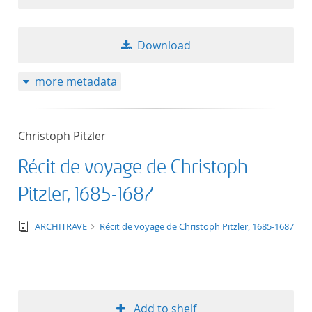
Download
more metadata
Christoph Pitzler
Récit de voyage de Christoph
Pitzler, 1685-1687
text/tg.edition+tg.aggregation+xml
ARCHITRAVE
Récit de voyage de Christoph Pitzler, 1685-1687
Add to shelf