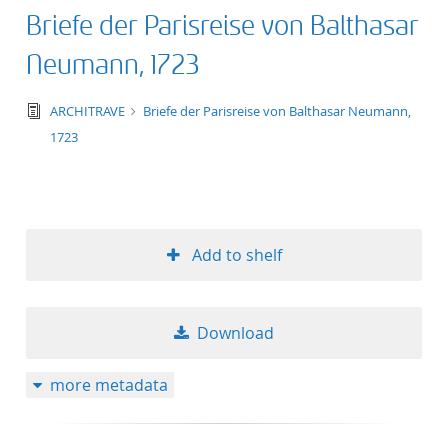
Briefe der Parisreise von Balthasar
Neumann, 1723
text/tg.edition+tg.aggregation+xml
ARCHITRAVE
Briefe der Parisreise von Balthasar Neumann,
1723
Add to shelf
Download
more metadata