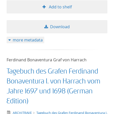
Add to shelf
Download
more metadata
Ferdinand Bonaventura Graf von Harrach
Tagebuch des Grafen Ferdinand
Bonaventura I. von Harrach vom
Jahre 1697 und 1698 (German
Edition)
text/tg.edition+tg.aggregation+xml
ARCHITRAVE
Tagebuch des Grafen Ferdinand Bonaventura I.