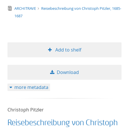
text/tg.edition+tg.aggregation+xml
ARCHITRAVE
Reisebeschreibung von Christoph Pitzler, 1685-
1687
Add to shelf
Download
more metadata
Christoph Pitzler
Reisebeschreibung von Christoph