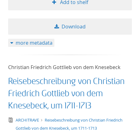
Add to shelf
Download
more metadata
Christian Friedrich Gottlieb von dem Knesebeck
Reisebeschreibung von Christian
Friedrich Gottlieb von dem
Knesebeck, um 1711-1713
text/tg.edition+tg.aggregation+xml
ARCHITRAVE
Reisebeschreibung von Christian Friedrich
Gottlieb von dem Knesebeck, um 1711-1713