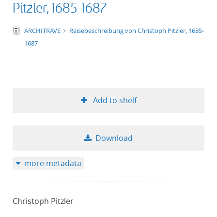
Pitzler, 1685-1687
text/tg.edition+tg.aggregation+xml
ARCHITRAVE
Reisebeschreibung von Christoph Pitzler, 1685-
1687
Add to shelf
Download
more metadata
Christoph Pitzler