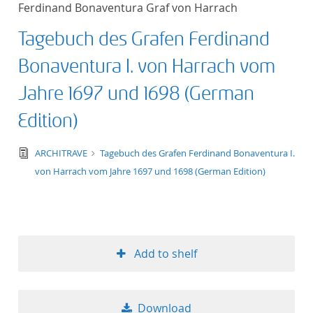
Ferdinand Bonaventura Graf von Harrach
title ascending
Tagebuch des Grafen Ferdinand
title descending
Bonaventura I. von Harrach vom
format ascending
Jahre 1697 und 1698 (German
Edition)
format descendin
text/tg.edition+tg.aggregation+xml
ARCHITRAVE
Tagebuch des Grafen Ferdinand Bonaventura I.
publication date 
von Harrach vom Jahre 1697 und 1698 (German Edition)
publication date 
Add to shelf
10
20
Download