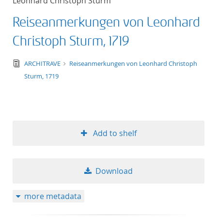
Leonhard Christoph Sturm
Reiseanmerkungen von Leonhard
Christoph Sturm, 1719
text/tg.edition+tg.aggregation+xml
ARCHITRAVE
Reiseanmerkungen von Leonhard Christoph
Sturm, 1719
Add to shelf
Download
more metadata