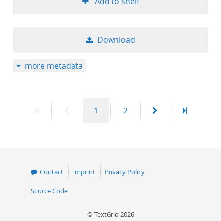
Add to shelf
Download
more metadata
First
Previous
Page
Page
Next
Last
1
2
page
page
page
page
Contact
Imprint
Privacy Policy
Source Code
© TextGrid 2026