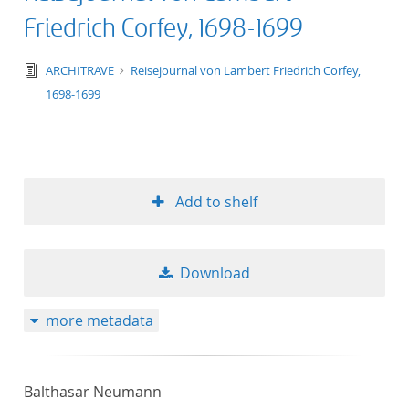
Friedrich Corfey, 1698-1699
text/tg.edition+tg.aggregation+xml
ARCHITRAVE
Reisejournal von Lambert Friedrich Corfey,
1698-1699
Add to shelf
Download
more metadata
Balthasar Neumann