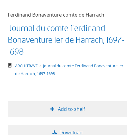
Ferdinand Bonaventure comte de Harrach
Journal du comte Ferdinand
Bonaventure Ier de Harrach, 1697-
1698
text/tg.edition+tg.aggregation+xml
ARCHITRAVE
Journal du comte Ferdinand Bonaventure Ier
de Harrach, 1697-1698
Add to shelf
Download