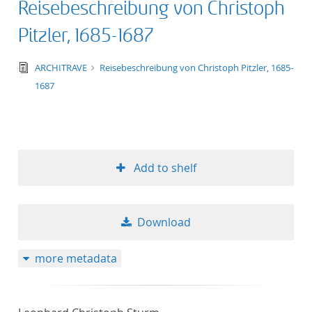
Reisebeschreibung von Christoph
Pitzler, 1685-1687
text/tg.edition+tg.aggregation+xml
ARCHITRAVE
Reisebeschreibung von Christoph Pitzler, 1685-
1687
Add to shelf
Download
more metadata