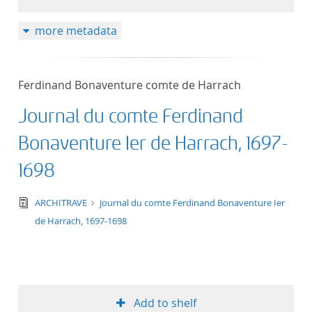
more metadata
Ferdinand Bonaventure comte de Harrach
Journal du comte Ferdinand
Bonaventure Ier de Harrach, 1697-
1698
text/tg.edition+tg.aggregation+xml
ARCHITRAVE
Journal du comte Ferdinand Bonaventure Ier
de Harrach, 1697-1698
Add to shelf