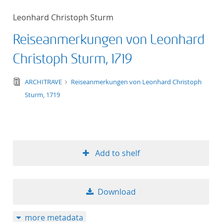
Leonhard Christoph Sturm
Reiseanmerkungen von Leonhard
Christoph Sturm, 1719
text/tg.edition+tg.aggregation+xml
ARCHITRAVE
Reiseanmerkungen von Leonhard Christoph
Sturm, 1719
Add to shelf
Download
more metadata