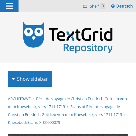
Navigation
Sprache
Shelf
0
Deutsch
ï¿½ndern
h
nach
Show sidebar
ARCHITRAVE
Récit de voyage de Christian Friedrich Gottlieb von
dem Knesebeck, vers 1711-1713
Scans of Récit de voyage de
Christian Friedrich Gottlieb von dem Knesebeck, vers 1711-1713
KnesebeckScans
00000079