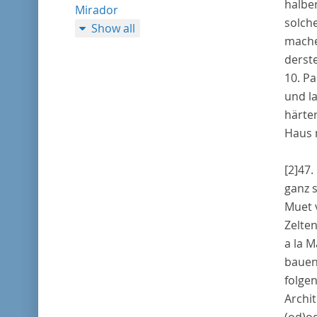
halbe
Mirador
solch
Show all
mache
derste
10. Pa
und l
härte
Haus 
[2]
47.
ganz 
Muet
Zelten
a la 
bauen
folge
Archi
(od)
o