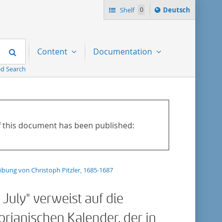
Sprache
Shelf
0
Deutsch
ï¿½ndern
nach
Search
Content
Documentation
d Search
of this document has been published:
ibung von Christoph Pitzler, 1685-1687
 July" verweist auf die
rianischen Kalender, der in