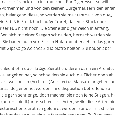
r nacher
Franckreich
insonderheit
Pariß
gereÿset, so will
e vornehmen und von den kleinen Bürgerhäusern den anfa
n, belangend diese, so werden sie meistentheils von qua„
in 5. biß 6. Stock hoch aufgeführet, da ieder Stock über
riser Fuß nicht hoch, Die Steine sind gar weich in anfang,
aßen sich mit einer Seegen schneiden, hernach werden sie
r, Sie bauen auch von Eichen Holz und überziehen das ganz
mit GipsKalge welches Sie
la platre
heißen, Sie bauen aber
schlecht ohn überflüßige Zierathen, deren dann ein
Architec
viel angeben hat, so schneiden sie auch die Tächer oben ab,
 art, welche ein
(Architect)
Architectus
Mansard
angeben, u
Mansarde
genennet werden, Ihre
disposition
betreffend so
 sie gern sehr enge, doch machen sie noch feine Stiegen, hi
n
(unterschiedl.)
unterschiedliche
Arten, weiln diese Arten ni
tecton
ischen Zierathen geführet werden, sonder mit streife
der
bandes
so wird sie
a la fantasie
genennet, Zu
Rom
sagt