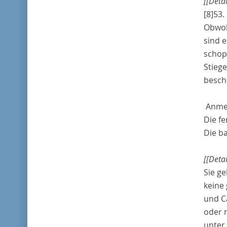
[[Deta
[8]
53.
Obwoh
sind e
schop
Stiege
besche
Anme
Die fe
Die
b
[[Deta
Sie g
keine
und
C
oder 
unter