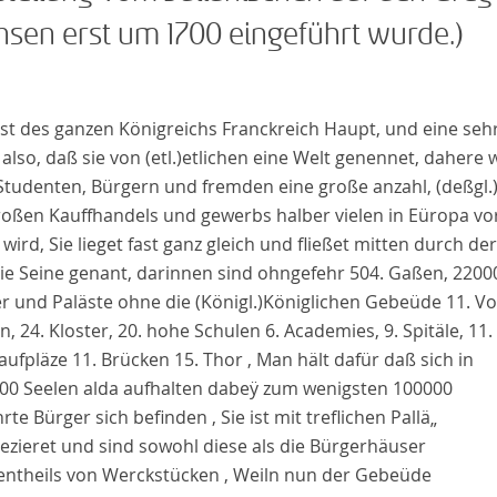
hsen erst um 1700 eingeführt wurde.)
st des ganzen Königreichs
Franckreich
Haupt, und eine seh
 also, daß sie von
(etl.)
etlichen
eine Welt genennet, dahere
 Studenten, Bürgern und fremden eine große anzahl,
(deßgl.
roßen Kauffhandels und gewerbs halber vielen in
Eüropa
vo
wird, Sie lieget fast ganz gleich und fließet mitten durch der
die
Seine
genant, darinnen sind ohngefehr 504. Gaßen, 2200
r und Paläste ohne die
(Königl.)
Königlichen
Gebeüde 11. Vor
n, 24. Kloster, 20. hohe Schulen 6.
Academies
, 9. Spitäle, 11
ufpläze 11. Brücken 15. Thor , Man hält dafür daß sich in
00 Seelen alda aufhalten dabeÿ zum wenigsten 100000
te Bürger sich befinden , Sie ist mit treflichen Pallä„
ezieret und sind sowohl diese als die Bürgerhäuser
entheils von Werckstücken , Weiln nun der Gebeüde