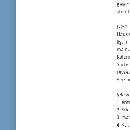
gesch
stenth
[7]
52.
Haus
ligt i
main
Kalen
Sachs
reÿse
Versai
[[Ansi
1.
ént
2. Sti
3.
mag
4. Kü