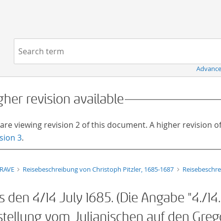
Navigation
Search term:
Advance
gher revision available
are viewing revision 2 of this document. A higher revision 
sion 3
.
TRAVE
Reisebeschreibung von Christoph Pitzler, 1685-1687
Reisebeschre
is den
4/14 July 1685
.
(Die Angabe "4./14.
tellung vom Julianischen auf den Grego