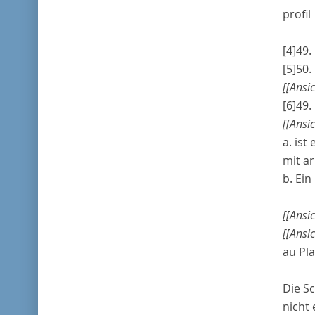
profil
[4]
49.
[5]
50.
[[Ansi
[6]
49.
[[Ansi
a
. is
mit
a
b
. Ei
[[Ansi
[[Ansi
au
Pla
Die Sc
nicht 