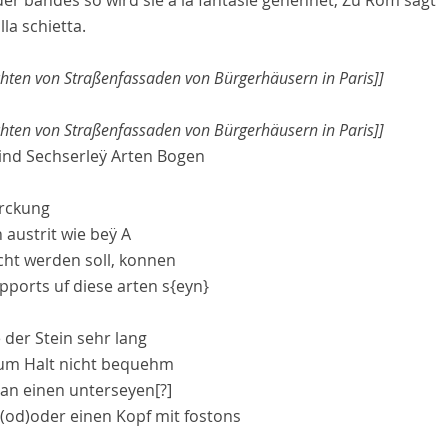
lla schietta
.
chten von Straßenfassaden von Bürgerhäusern in Paris]]
chten von Straßenfassaden von Bürgerhäusern in Paris]]
sind Sechserleÿ Arten Bogen
rckung
 austrit wie beÿ
A
ht werden soll, konnen
pports
uf diese arten s
{eyn}
 der Stein sehr lang
um Halt nicht bequehm
an einen
unterseyen[?]
(od)
oder
einen Kopf mit
fostons