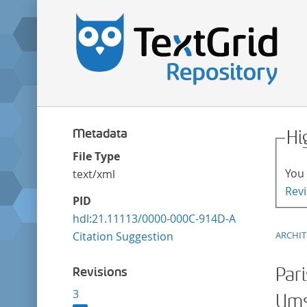
Metadata
Hi
File Type
You 
text/xml
Revi
PID
hdl:21.11113/0000-000C-914D-A
Citation Suggestion
ARCHI
Revisions
Par
3
Ums