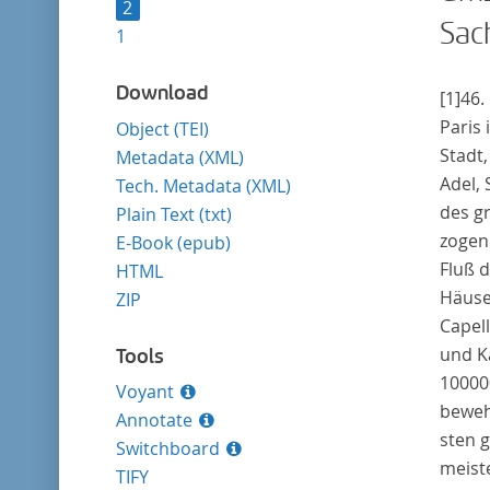
2
Sac
1
Download
[1]
46.
Paris
i
Object (TEI)
Stadt,
Metadata (XML)
Adel,
Tech. Metadata (XML)
des g
Plain Text (txt)
zogen 
E-Book (epub)
Fluß 
HTML
Häuse
ZIP
Capell
und Ka
Tools
10000
Voyant
bewehr
Annotate
sten g
Switchboard
meist
TIFY