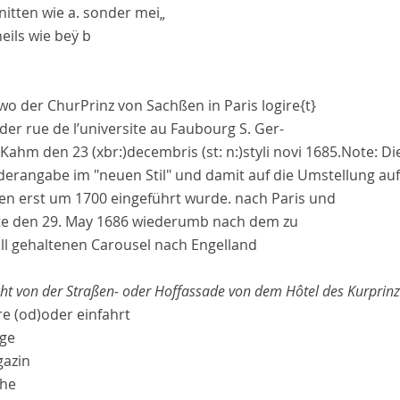
nitten wie
a
. sonder mei„
eils wie beÿ
b
wo der
ChurPrinz von Sachßen
in
Paris
logire
{t}
n der
rue de l’universite
au
Faubourg S. Ger-
, Kahm den
23
(xbr:)
decembris
(st: n:)
styli novi
1685.
Note:
Di
derangabe im "neuen Stil" und damit auf die Umstellung auf
en erst um 1700 eingeführt wurde.
nach
Paris
und
te den
29.
May
1686
wiederumb nach dem zu
ll
gehaltenen
Carousel
nach
Engelland
cht von der Straßen- oder Hoffassade von dem Hôtel des Kurprinz
re
(od)
oder
einfahrt
ege
azin
che