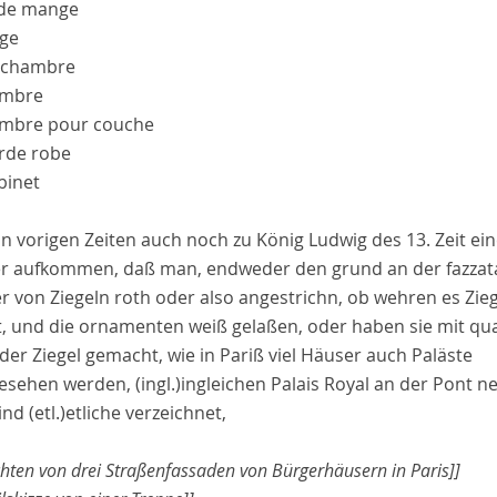
de mange
ege
ichambre
ambre
mbre pour couche
rde robe
binet
 in vorigen Zeiten auch noch zu
König Ludwig des 13.
Zeit ei
r aufkommen, daß man, endweder den grund an der
fazzat
 von Ziegeln roth oder also angestrichn, ob wehren es Zieg
, und die
ornamenten
weiß gelaßen, oder haben sie mit
qua
 der Ziegel gemacht, wie in
Pariß
viel Häuser auch Paläste
gesehen werden,
(ingl.)
ingleichen
Palais Royal
an der
Pont ne
sind
(etl.)
etliche
verzeichnet,
chten von drei Straßenfassaden von Bürgerhäusern in Paris]]