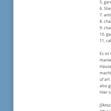
5.
gar
6. Sti
7.
ant
8.
ch
9.
cha
10.
ga
11.
ca
Es ist
manie
Häuser
macht
uf art
also 
Hier 
[[Ansi