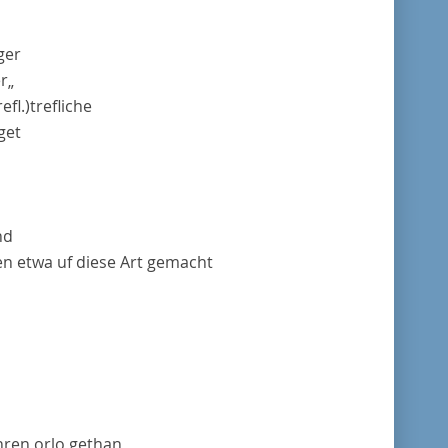
ger
r„
refl.)
trefliche
get
nd
en etwa uf diese Art gemacht
hren
orlo
gethan