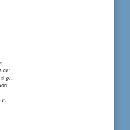
ne
a
der
el ge„
dri
uf
.