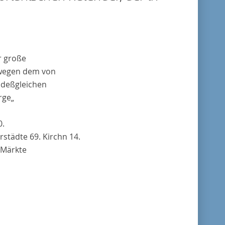
r große
 wegen dem von
)
deßgleichen
rge„
0.
städte 69. Kirchn 14.
. Märkte