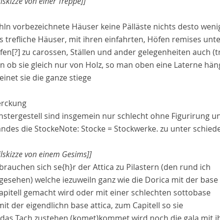
ilskizze von einer Treppe]]
ln vorbezeichnete Häuser keine Pälläste nichts desto weni
s trefliche Häuser, mit ihren einfahrten, Höfen
remises
unte
fen[?]
zu
carossen
, Ställen und ander gelegenheiten auch
(t
n ob sie gleich nur von Holz, so man oben eine Laterne hän
inet sie die ganze stiege
rckung
nstergestell sind insgemein nur schlecht ohne Figurirung u
andes
die Stocke
Note:
Stocke = Stockwerke.
zu unter schied
ilskizze von einem Gesims]]
ebrauchen sich se
{h}
r der
Attica
zu
Pilastern
(den rund ich
 gesehen) welche iezuweiln ganz wie die
Dorica
mit der
base
apitell
gemacht wird oder mit einer schlechten
sottobase
mit der eigendlichn
base attica
, zum
Capitell
so sie
 das Tach zustehen
(komet)
kommet
wird noch die
gala
mit i