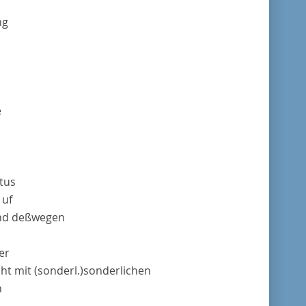
ng
e
tus
 uf
nd deßwegen
er
cht mit
(sonderl.)
sonderlichen
n