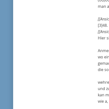
man
a
[[Ansi
[3]
48.
[[Ansi
Hier 
Anme
wo ein
gemac
die
so
wehre
und z
kan m
wie
a
,