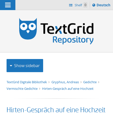
Navigation
Sprache
Shelf
0
Deutsch
ï¿½ndern
h
nach
Show sidebar
TextGrid Digitale Bibliothek
Gryphius, Andreas
Gedichte
Vermischte Gedichte
Hirten-Gespräch auf eine Hochzeit
Hirten-Gespräch auf eine Hochzeit