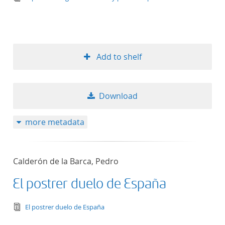
Add to shelf
Download
more metadata
Calderón de la Barca, Pedro
El postrer duelo de España
text/tg.edition+tg.aggregation+xml
El postrer duelo de España