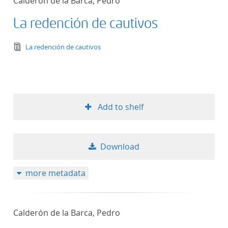
Calderón de la Barca, Pedro
La redención de cautivos
text/tg.edition+tg.aggregation+xml
La redención de cautivos
Add to shelf
Download
more metadata
Calderón de la Barca, Pedro