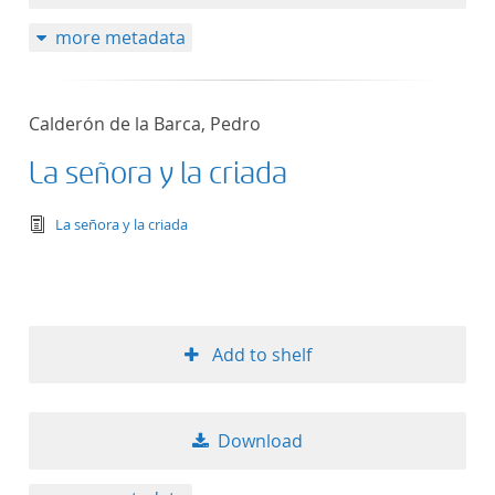
more metadata
Calderón de la Barca, Pedro
La señora y la criada
text/tg.edition+tg.aggregation+xml
La señora y la criada
Add to shelf
Download