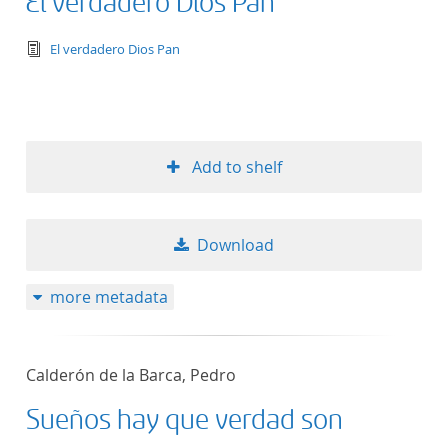
El verdadero Dios Pan
text/tg.edition+tg.aggregation+xml
El verdadero Dios Pan
Add to shelf
Download
more metadata
Calderón de la Barca, Pedro
Sueños hay que verdad son