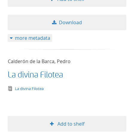
Download
more metadata
Calderón de la Barca, Pedro
La divina Filotea
text/tg.edition+tg.aggregation+xml
La divina Filotea
Add to shelf