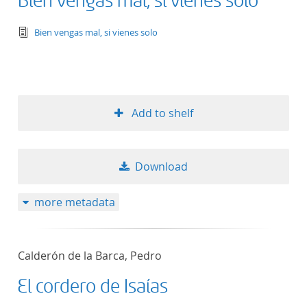
Bien vengas mal, si vienes solo
text/tg.edition+tg.aggregation+xml
Bien vengas mal, si vienes solo
Add to shelf
Download
more metadata
Calderón de la Barca, Pedro
El cordero de Isaías