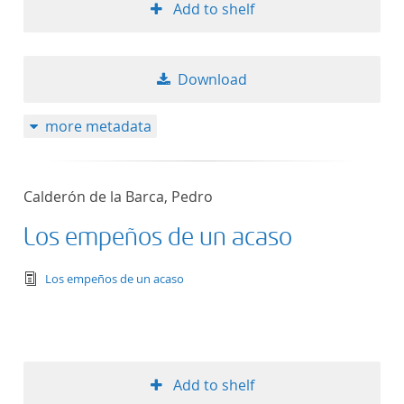
Add to shelf
Download
more metadata
Calderón de la Barca, Pedro
Los empeños de un acaso
text/tg.edition+tg.aggregation+xml
Los empeños de un acaso
Add to shelf