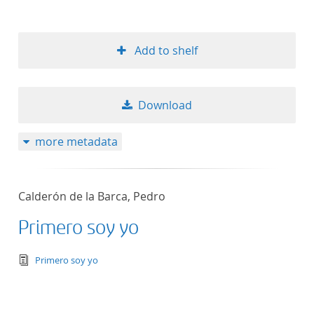
Add to shelf
Download
more metadata
Calderón de la Barca, Pedro
Primero soy yo
text/tg.edition+tg.aggregation+xml
Primero soy yo