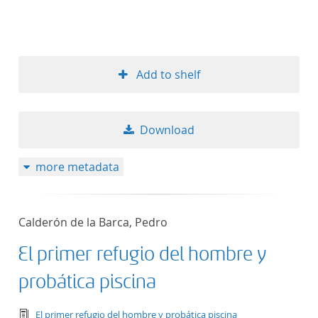
Add to shelf
Download
more metadata
Calderón de la Barca, Pedro
El primer refugio del hombre y
probática piscina
text/tg.edition+tg.aggregation+xml
El primer refugio del hombre y probática piscina