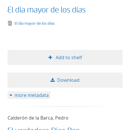
El día mayor de los días
text/tg.edition+tg.aggregation+xml
El día mayor de los días
Add to shelf
Download
more metadata
Calderón de la Barca, Pedro