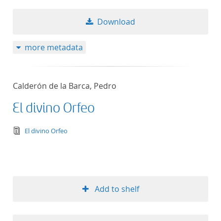
Download
more metadata
Calderón de la Barca, Pedro
El divino Orfeo
text/tg.edition+tg.aggregation+xml
El divino Orfeo
Add to shelf