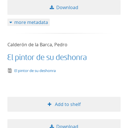
Download
more metadata
Calderón de la Barca, Pedro
El pintor de su deshonra
text/tg.edition+tg.aggregation+xml
El pintor de su deshonra
Add to shelf
Download