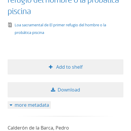
refugio del hombre o la probática
piscina
text/tg.edition+tg.aggregation+xml
Loa sacramental de El primer refugio del hombre o la
probática piscina
Add to shelf
Download
more metadata
Calderón de la Barca, Pedro