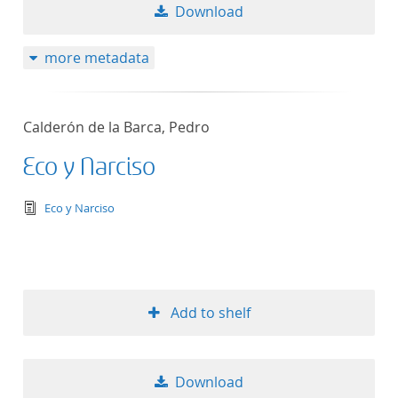
Download
more metadata
Calderón de la Barca, Pedro
Eco y Narciso
text/tg.edition+tg.aggregation+xml
Eco y Narciso
Add to shelf
Download