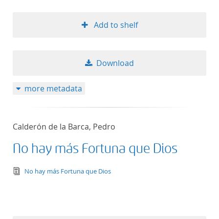
Add to shelf
Download
more metadata
Calderón de la Barca, Pedro
No hay más Fortuna que Dios
text/tg.edition+tg.aggregation+xml
No hay más Fortuna que Dios