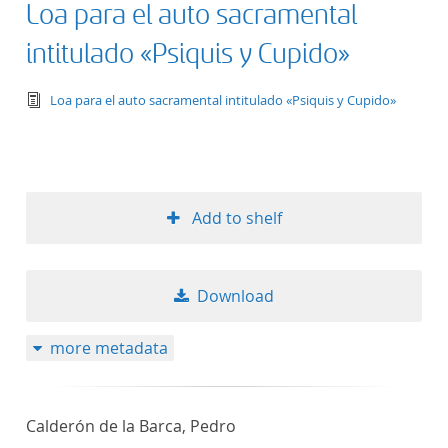
Loa para el auto sacramental
intitulado «Psiquis y Cupido»
text/tg.edition+tg.aggregation+xml
Loa para el auto sacramental intitulado «Psiquis y Cupido»
Add to shelf
Download
more metadata
Calderón de la Barca, Pedro