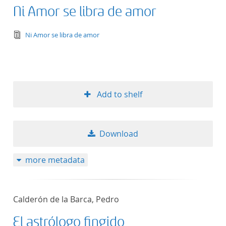
Ni Amor se libra de amor
text/tg.edition+tg.aggregation+xml
Ni Amor se libra de amor
Add to shelf
Download
more metadata
Calderón de la Barca, Pedro
El astrólogo fingido