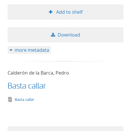
Add to shelf
Download
more metadata
Calderón de la Barca, Pedro
Basta callar
text/tg.edition+tg.aggregation+xml
Basta callar