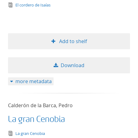
text/tg.edition+tg.aggregation+xml
El cordero de Isaías
Add to shelf
Download
more metadata
Calderón de la Barca, Pedro
La gran Cenobia
text/tg.edition+tg.aggregation+xml
La gran Cenobia