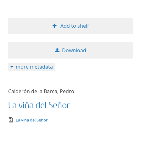
Add to shelf
Download
more metadata
Calderón de la Barca, Pedro
La viña del Señor
text/tg.edition+tg.aggregation+xml
La viña del Señor