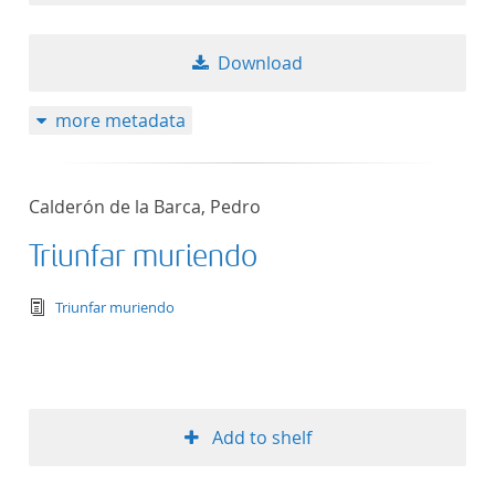
Download
more metadata
Calderón de la Barca, Pedro
Triunfar muriendo
text/tg.edition+tg.aggregation+xml
Triunfar muriendo
Add to shelf