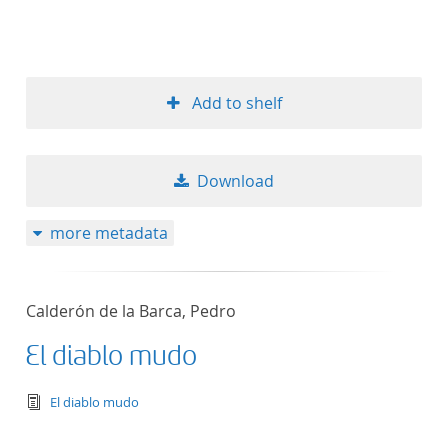
Add to shelf
Download
more metadata
Calderón de la Barca, Pedro
El diablo mudo
text/tg.edition+tg.aggregation+xml
El diablo mudo