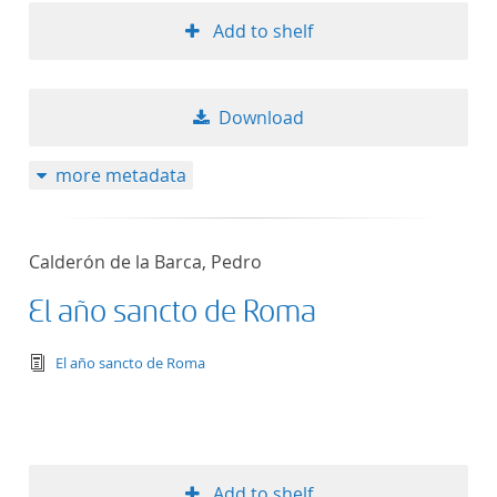
Add to shelf
Download
more metadata
Calderón de la Barca, Pedro
El año sancto de Roma
text/tg.edition+tg.aggregation+xml
El año sancto de Roma
Add to shelf