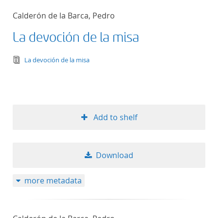
Calderón de la Barca, Pedro
La devoción de la misa
text/tg.edition+tg.aggregation+xml
La devoción de la misa
Add to shelf
Download
more metadata