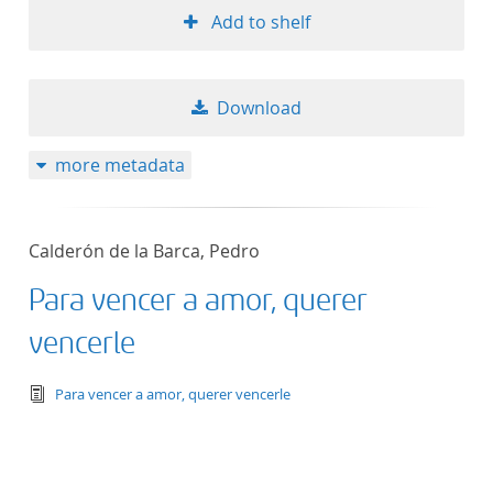
Add to shelf
Download
more metadata
Calderón de la Barca, Pedro
Para vencer a amor, querer
vencerle
text/tg.edition+tg.aggregation+xml
Para vencer a amor, querer vencerle