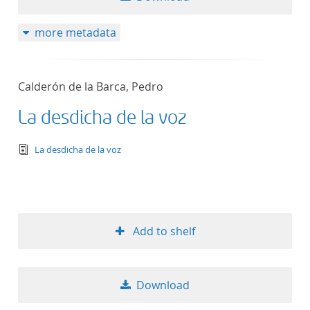
more metadata
Calderón de la Barca, Pedro
La desdicha de la voz
text/tg.edition+tg.aggregation+xml
La desdicha de la voz
Add to shelf
Download