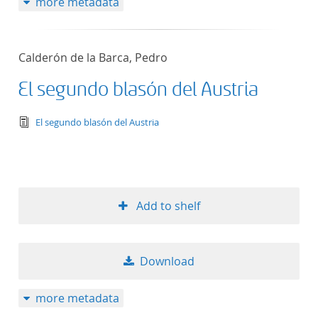
more metadata
Calderón de la Barca, Pedro
El segundo blasón del Austria
text/tg.edition+tg.aggregation+xml
El segundo blasón del Austria
Add to shelf
Download
more metadata