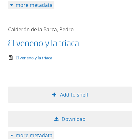
more metadata
Calderón de la Barca, Pedro
El veneno y la triaca
text/tg.edition+tg.aggregation+xml
El veneno y la triaca
Add to shelf
Download
more metadata