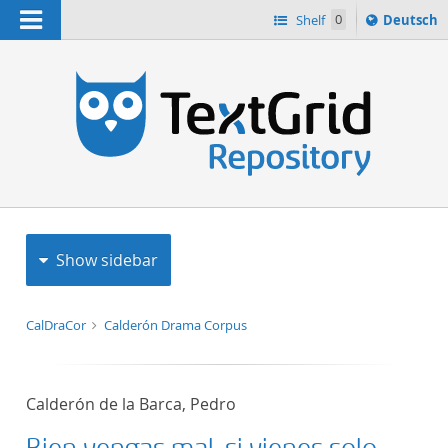
Navigation
Sprache
Shelf
0
Deutsch
ï¿½ndern
h
nach
Show sidebar
CalDraCor
Calderón Drama Corpus
Calderón de la Barca, Pedro