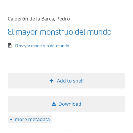
Calderón de la Barca, Pedro
El mayor monstruo del mundo
text/tg.edition+tg.aggregation+xml
El mayor monstruo del mundo
Add to shelf
Download
more metadata