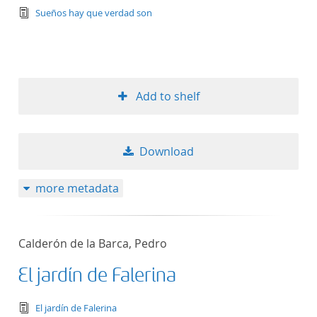
text/tg.edition+tg.aggregation+xml
Sueños hay que verdad son
Add to shelf
Download
more metadata
Calderón de la Barca, Pedro
El jardín de Falerina
text/tg.edition+tg.aggregation+xml
El jardín de Falerina