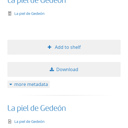
La piel de Gedeón
text/tg.work+xml
La piel de Gedeón
Add to shelf
Download
more metadata
La piel de Gedeón
text/xml
La piel de Gedeón