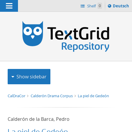
Navigation
Sprache
Shelf
0
Deutsch
ï¿½ndern
h
nach
Show sidebar
CalDraCor
Calderón Drama Corpus
La piel de Gedeón
Calderón de la Barca, Pedro