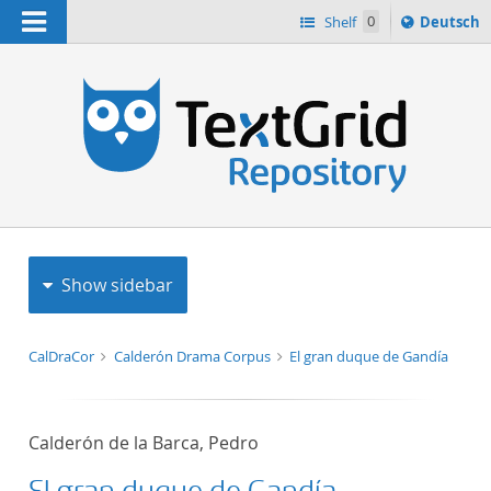
Navigation
Sprache
Shelf
0
Deutsch
ï¿½ndern
h
nach
Show sidebar
CalDraCor
Calderón Drama Corpus
El gran duque de Gandía
Calderón de la Barca, Pedro