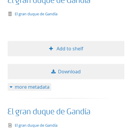
El gran duque de Gandía
text/tg.work+xml
El gran duque de Gandía
Add to shelf
Download
more metadata
El gran duque de Gandía
text/xml
El gran duque de Gandía