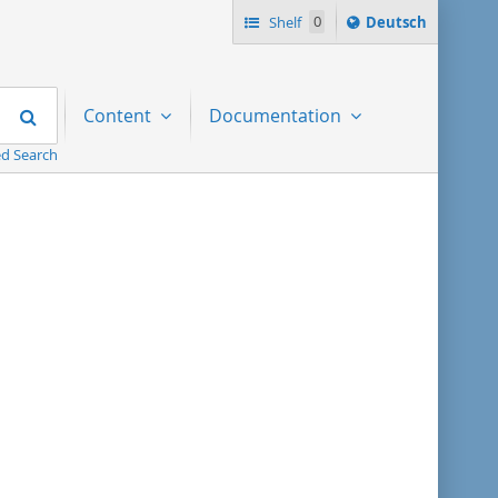
Sprache
Shelf
0
Deutsch
ï¿½ndern
nach
Search
Content
Documentation
d Search