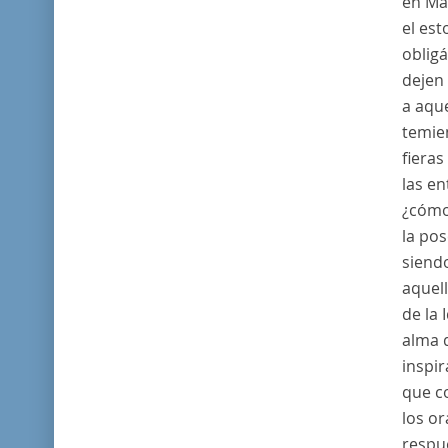
en Ma
el est
oblig
dejen
a aqu
temien
fieras
las en
¿cómo
la pos
siendo
aquel
de la 
alma 
inspir
que co
los o
respu