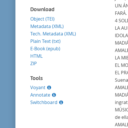
UN ÁN
Download
FARÁ.
Object (TEI)
4 SOL
Metadata (XML)
LA AU
Tech. Metadata (XML)
IDOLA
Plain Text (txt)
MADI
E-Book (epub)
AMAL
HTML
LA MI
ZIP
EL MO
EL PR
Tools
Suena
Voyant
AMALE
Annotate
MADI
Switchboard
ingrat
MÚSI
de ell
AMAL