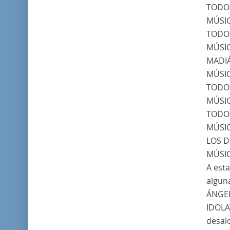
TODO
MÚSI
TODO
MÚSI
MADI
MÚSI
TODO
MÚSI
TODO
MÚSI
LOS 
MÚSI
A est
algun
ÁNGE
IDOLA
desal