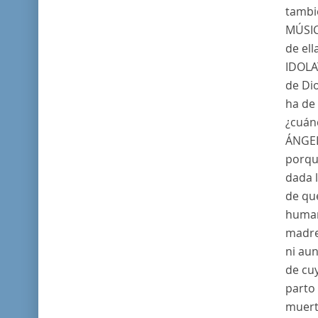
tambié
MÚSI
de ell
IDOLA
de Dio
ha de 
¿cuán
ÁNGE
porqu
dada 
de qu
human
madre
ni aun
de cu
parto 
muert