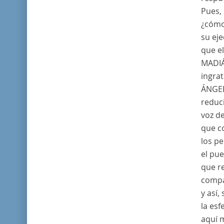
Pues, 
¿cómo
su eje
que el
MADI
ingrat
ÁNGE
reduci
voz d
que c
los p
el pue
que r
compa
y así,
la esf
aquí 