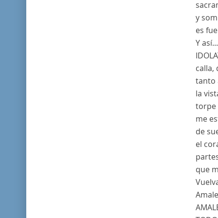
sacra
y somb
es fue
Y así...
IDOLA
calla,
tanto 
la vis
torpe 
me es
de sue
el co
parte
que m
Vuelv
Amalec
AMAL