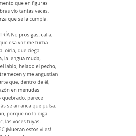
mento que en figuras
ras vio tantas veces,
rza que se la cumpla.
TRÍA
No prosigas, calla,
 que esa voz me turba
al oírla, que ciega
ta, la lengua muda,
el labio, helado el pecho,
tremecen y me angustian
rte que, dentro de él,
razón en menudas
s quebrado, parece
ás se arranca que pulsa.
an, porque no lo oiga
, las voces tuyas.
EC
¡Mueran estos viles!