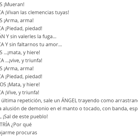
S
¡Mueran!
CA
¡Vivan las clemencias tuyas!
S
¡Arma, arma!
CA
¡Piedad, piedad!
ÁN
Y sin valerles la fuga...
CA
Y sin faltarnos tu amor...
S
...¡mata, y hiere!
CA
...¡vive, y triunfa!
S
¡Arma, arma!
CA
¡Piedad, piedad!
DOS
¡Mata, y hiere!
CA
¡Vive, y triunfa!
a última repetición, sale un ÁNGEL trayendo como arrastrand
a alusión de demonio en el manto o tocado, con banda, esp
L
¡Sal de este pueblo!
TRÍA
¿Por qué
ojarme procuras