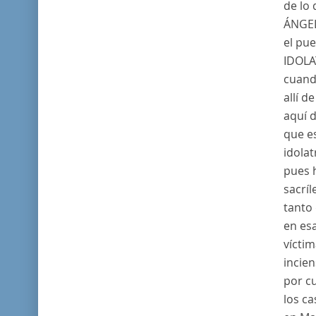
de lo
ÁNGE
el pue
IDOLA
cuand
allí d
aquí 
que e
idolat
pues 
sacríl
tanto 
en esa
víctim
incie
por cu
los ca