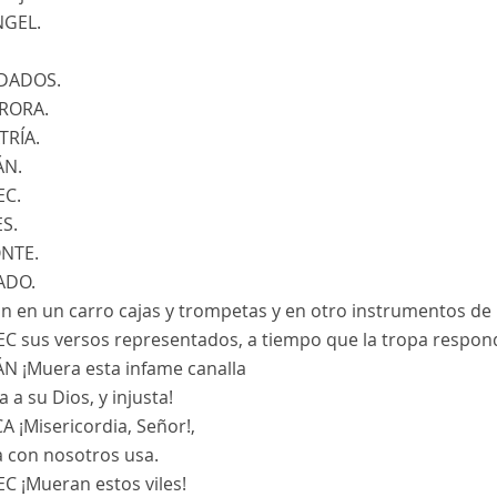
GEL.
DADOS.
RORA.
TRÍA.
ÁN.
EC.
ES.
NTE.
ADO.
n en un carro cajas y trompetas y en otro instrumentos de 
C sus versos representados, a tiempo que la tropa respon
ÁN
¡Muera esta infame canalla
a a su Dios, y injusta!
CA
¡Misericordia, Señor!,
a con nosotros usa.
EC
¡Mueran estos viles!