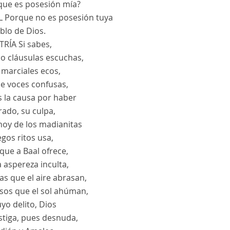
 que es posesión mía?
L
Porque no es posesión tuya
blo de Dios.
TRÍA
Si sabes,
o cláusulas escuchas,
e marciales ecos,
de voces confusas,
s la causa por haber
rado, su culpa,
hoy de los madianitas
egos ritos usa,
que a Baal ofrece,
 aspereza inculta,
as que el aire abrasan,
nsos que el sol ahúman,
yo delito, Dios
stiga, pues desnuda,