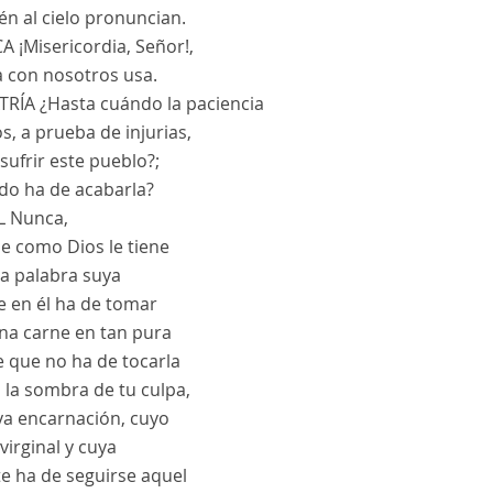
n al cielo pronuncian.
CA
¡Misericordia, Señor!,
a con nosotros usa.
TRÍA
¿Hasta cuándo la paciencia
s, a prueba de injurias,
sufrir este pueblo?;
do ha de acabarla?
L
Nunca,
e como Dios le tiene
la palabra suya
e en él ha de tomar
a carne en tan pura
 que no ha de tocarla
 la sombra de tu culpa,
ya encarnación, cuyo
virginal y cuya
e ha de seguirse aquel