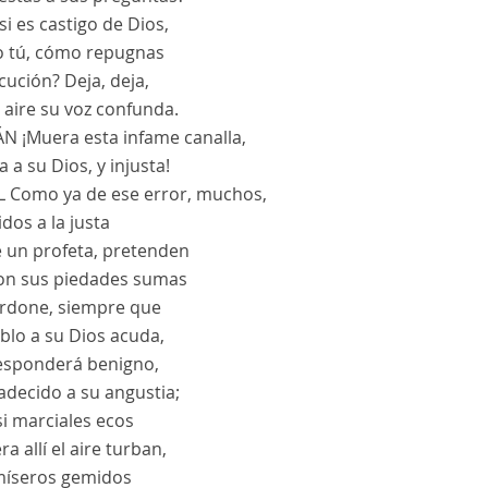
si es castigo de Dios,
 tú, cómo repugnas
cución? Deja, deja,
 aire su voz confunda.
ÁN
¡Muera esta infame canalla,
a a su Dios, y injusta!
L
Como ya de ese error, muchos,
dos a la justa
e un profeta, pretenden
on sus piedades sumas
erdone, siempre que
blo a su Dios acuda,
esponderá benigno,
decido a su angustia;
 si marciales ecos
era allí el aire turban,
míseros gemidos