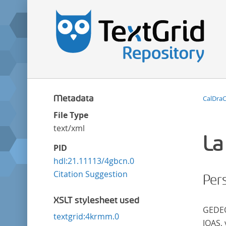
Metadata
CalDra
File Type
text/xml
La
PID
hdl:21.11113/4gbcn.0
Citation Suggestion
Per
XSLT stylesheet used
GEDE
textgrid:4krmm.0
JOAS, 