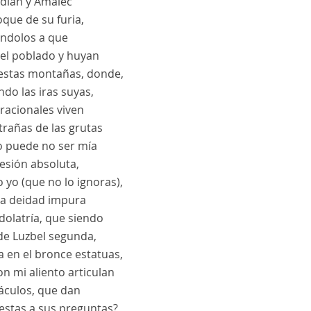
dián y Amalec
oque de su furia,
ándolos a que
 el poblado y huyan
estas montañas, donde,
do las iras suyas,
 racionales viven
trañas de las grutas
 puede no ser mía
esión absoluta,
 yo (que no lo ignoras),
la deidad impura
Idolatría, que siendo
de Luzbel segunda,
a en el bronce estatuas,
n mi aliento articulan
ráculos, que dan
estas a sus preguntas?