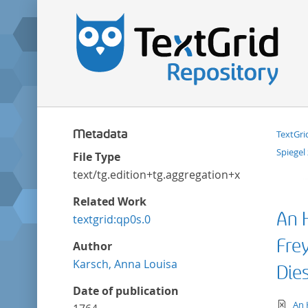
Metadata
TextGri
Spiegel
File Type
text/tg.edition+tg.aggregation+xml
Related Work
An 
textgrid:qp0s.0
Fre
Author
Karsch, Anna Louisa
Die
Date of publication
te
An 