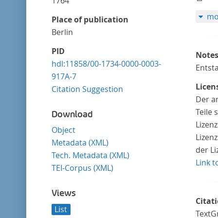
1764
mo
Place of publication
Berlin
PID
Note
hdl:11858/00-1734-0000-0003-
Entst
917A-7
Licen
Citation Suggestion
Der a
Teile
Download
Lizen
Object
Lizenz
Metadata (XML)
der L
Tech. Metadata (XML)
Link t
TEI-Corpus (XML)
Views
Citat
List
TextG