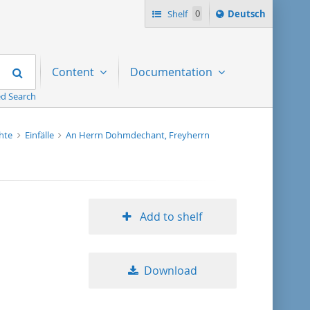
Sprache
Shelf
0
Deutsch
ï¿½ndern
nach
Search
Content
Documentation
d Search
chte
Einfälle
An Herrn Dohmdechant, Freyherrn
Add to shelf
Download