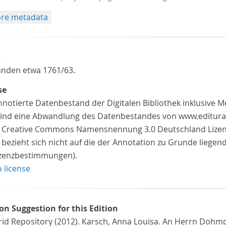
re metadata
s
anden etwa 1761/63.
se
nnotierte Datenbestand der Digitalen Bibliothek inklusive 
 sind eine Abwandlung des Datenbestandes von www.editura
z Creative Commons Namensnennung 3.0 Deutschland Lizenz 
 bezieht sich nicht auf die der Annotation zu Grunde liegen
izenzbestimmungen).
o license
ion Suggestion for this Edition
rid Repository (2012). Karsch, Anna Louisa. An Herrn Dohm