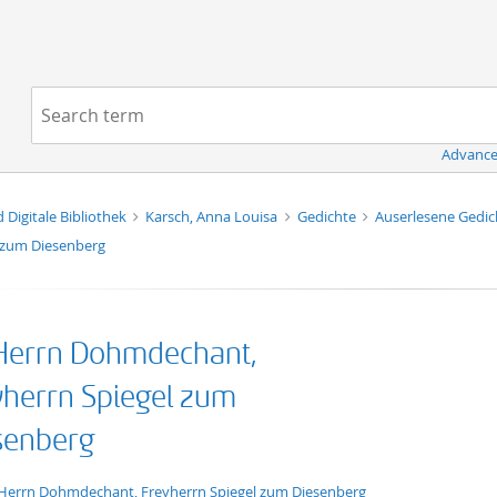
Navigation
Search term:
Advance
d Digitale Bibliothek
Karsch, Anna Louisa
Gedichte
Auserlesene Gedi
 zum Diesenberg
Herrn Dohmdechant,
yherrn Spiegel zum
senberg
xt/xml
Herrn Dohmdechant, Freyherrn Spiegel zum Diesenberg