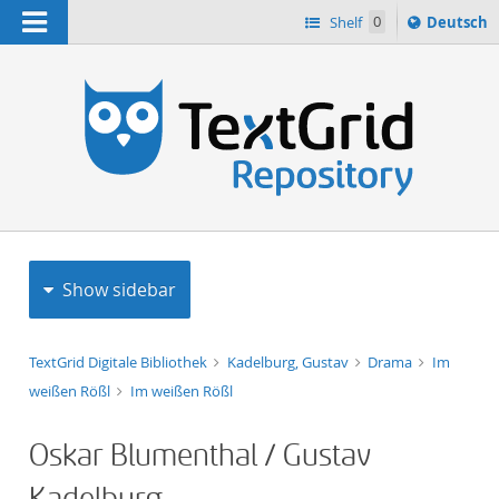
Navigation
Sprache
Shelf
0
Deutsch
ï¿½ndern
h
nach
Show sidebar
TextGrid Digitale Bibliothek
Kadelburg, Gustav
Drama
Im
weißen Rößl
Im weißen Rößl
Oskar Blumenthal / Gustav