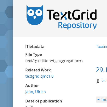
Metadata
TextGri
File Type
text/tg.edition+tg.aggregation+xml
29.
Related Work
textgrid:qmc1.0
te
29.
Author
Jahn, Ulrich
mo
Date of publication