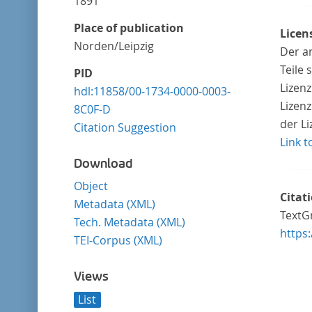
1891
Place of publication
Licen
Norden/Leipzig
Der a
Teile
PID
Lizen
hdl:11858/00-1734-0000-0003-
Lizenz
8C0F-D
der L
Citation Suggestion
Link t
Download
Object
Citat
Metadata (XML)
TextGr
Tech. Metadata (XML)
https
TEI-Corpus (XML)
Views
List