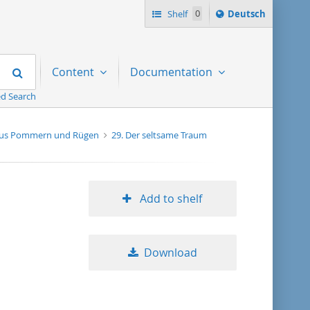
Sprache
Shelf
0
Deutsch
ï¿½ndern
nach
Search
Content
Documentation
d Search
aus Pommern und Rügen
29. Der seltsame Traum
Add to shelf
Download