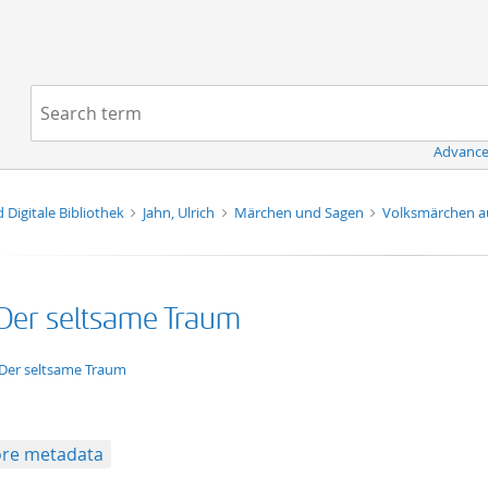
Navigation
Search term:
Advance
d Digitale Bibliothek
Jahn, Ulrich
Märchen und Sagen
Volksmärchen 
 Der seltsame Traum
xt/xml
 Der seltsame Traum
re metadata