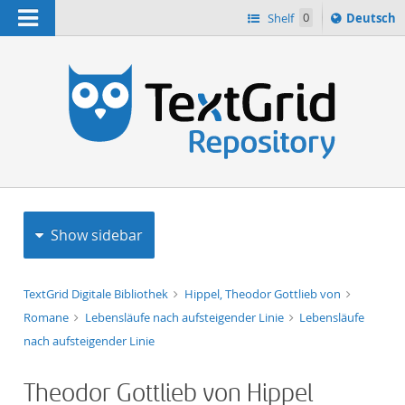
Navigation
Sprache
Shelf
0
Deutsch
ï¿½ndern
h
nach
Show sidebar
TextGrid Digitale Bibliothek
Hippel, Theodor Gottlieb von
Romane
Lebensläufe nach aufsteigender Linie
Lebensläufe
nach aufsteigender Linie
Theodor Gottlieb von Hippel