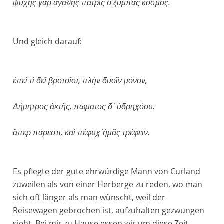
ψυχῆς γὰρ ἀγαϑῆς πατρὶς ὁ ξύμπας κόσμος.
Und gleich darauf:
ἐπεὶ τὶ δεῖ βροτοῖσι, πλὴν δυοῖν μόνον,
Δήμητρος ἀκτῆς, πώματος δ᾽ ὑδρηχόου.
ἅπερ πάρεστι, καὶ πέφυχ᾽ἡμᾶς τρέφειν.
Es pflegte der gute ehrwürdige Mann von Curland
zuweilen als von einer Herberge zu reden, wo man
sich oft länger als man wünscht, weil der
Reisewagen gebrochen ist, aufzuhalten gezwungen
sieht. Bei mir zu Hause essen wir um diese Zeit