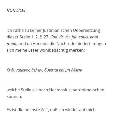
NON LICET
Ich rathe zu keiner Justinianischen Uebersetzung
dieser Stelle 1. 2. §. 27.
Cod. de vet. jur. enucl. κατὰ
ποδὰ,
und da Vorrede die Nachrede hindert, mögen
sich meine Leser wohlbedächtig merken:
Ὁ δυνάμενος ϑέλειν, δύναται καὶ μὴ ϑέλειν
welche Stelle sie nach Herzenslust verdolmetschen
können.
Es ist die höchste Zeit, daß ich wieder auf mich