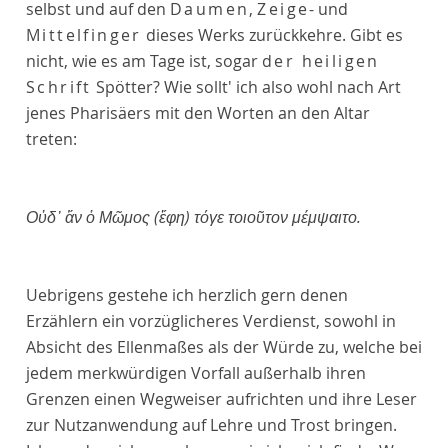
selbst und auf den
Daumen
,
Zeige
- und
Mittelfinger
dieses Werks zurückkehre. Gibt es
nicht, wie es am Tage ist, sogar
der heiligen
Schrift
Spötter? Wie sollt' ich also wohl nach Art
jenes Pharisäers mit den Worten an den Altar
treten:
Οὐδ᾽ ἄν ὁ Μῶμος (ἔφη) τόγε τοιοῦτον μέμψαιτο.
Uebrigens gestehe ich herzlich gern denen
Erzählern ein vorzüglicheres Verdienst, sowohl in
Absicht des Ellenmaßes als der Würde zu, welche bei
jedem merkwürdigen Vorfall außerhalb ihren
Grenzen einen Wegweiser aufrichten und ihre Leser
zur Nutzanwendung auf Lehre und Trost bringen.