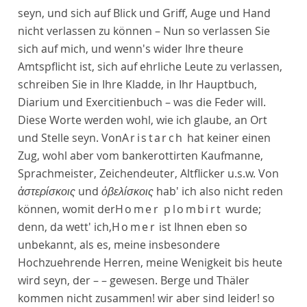
seyn, und sich auf Blick und Griff, Auge und Hand
nicht verlassen zu können – Nun so verlassen Sie
sich auf mich, und wenn's wider Ihre theure
Amtspflicht ist, sich auf ehrliche Leute zu verlassen,
schreiben Sie in Ihre Kladde, in Ihr Hauptbuch,
Diarium und Exercitienbuch – was die Feder will.
Diese Worte werden wohl, wie ich glaube, an Ort
und Stelle seyn. Von
Aristarch
hat keiner einen
Zug, wohl aber vom bankerottirten Kaufmanne,
Sprachmeister, Zeichendeuter, Altflicker u.s.w. Von
ἀστερίσκοις
und
ὀβελίσκοις
hab' ich also nicht reden
können, womit der
Homer plombirt
wurde;
denn, da wett' ich,
Homer
ist Ihnen eben so
unbekannt, als es, meine insbesondere
Hochzuehrende Herren, meine Wenigkeit bis heute
wird seyn, der – – gewesen. Berge und Thäler
kommen nicht zusammen! wir aber sind leider! so