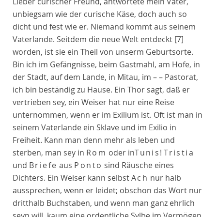
Lieber curischer Freund, antwortete mein Vater,
unbiegsam wie der curische Käse, doch auch so
dicht und fest wie er. Niemand kommt aus seinem
Vaterlande. Seitdem die neue Welt entdeckt
[7]
worden, ist sie ein Theil von unserm Geburtsorte.
Bin ich im Gefängnisse, beim Gastmahl, am Hofe, in
der Stadt, auf dem Lande, in Mitau, im – – Pastorat,
ich bin beständig zu Hause. Ein Thor sagt, daß er
vertrieben sey, ein Weiser hat nur eine Reise
unternommen, wenn er im Exilium ist. Oft ist man in
seinem Vaterlande ein Sklave und im Exilio in
Freiheit. Kann man denn mehr als leben und
sterben, man sey in
Rom
oder in
Tunis
!
Tristia
und
Briefe
aus
Ponto
sind Räusche eines
Dichters. Ein Weiser kann selbst
Ach
nur halb
aussprechen, wenn er leidet; obschon das Wort nur
dritthalb Buchstaben, und wenn man ganz ehrlich
seyn will, kaum eine ordentliche Sylbe im Vermögen