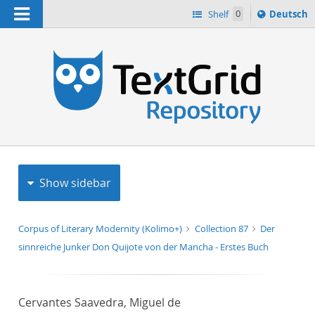
Navigation
Sprache
Shelf
0
Deutsch
ï¿½ndern
h
nach
Show sidebar
Corpus of Literary Modernity (Kolimo+)
Collection 87
Der
sinnreiche Junker Don Quijote von der Mancha - Erstes Buch
Cervantes Saavedra, Miguel de