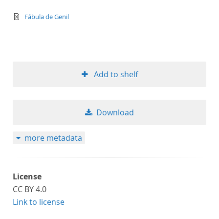
text/xml
Fábula de Genil
Add to shelf
Download
more metadata
License
CC BY 4.0
Link to license