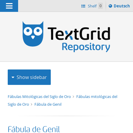
Navigation
Sprache
Shelf
0
Deutsch
ï¿½ndern
h
nach
Show sidebar
Fábulas Mitológicas del Siglo de Oro
Fábulas mitológicas del
Siglo de Oro
Fábula de Genil
Fábula de Genil