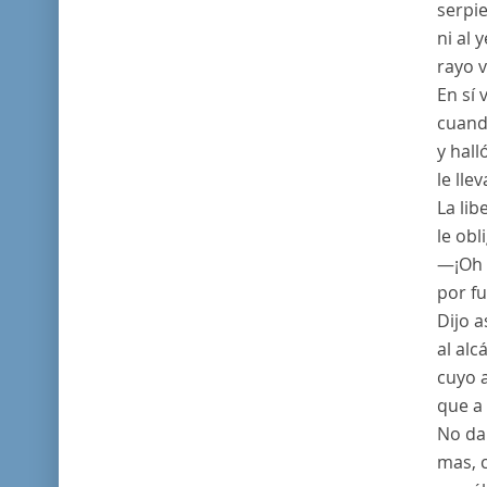
serpie
ni al 
rayo v
En sí 
cuando
y hall
le ll
La lib
le obl
—¡Oh t
por f
Dijo a
al alc
cuyo a
que a 
No da 
mas, 