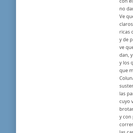
con él
no dan
Ve que
claros
ricas 
y de 
ve qu
dan, y
y los 
que m
Colun
susten
las p
cuyo v
brotan
y con 
corren
las ca