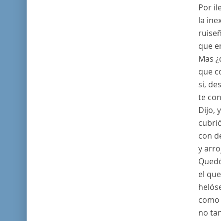
Por il
la ine
ruiseñ
que e
Mas ¿
que c
si, d
te con
Dijo, 
cubrió
con de
y arro
Quedó
el que
helóse
como 
no ta