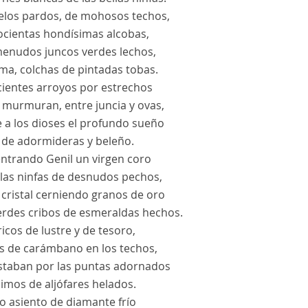
elos pardos, de mohosos techos,
ocientas hondísimas alcobas,
menudos juncos verdes lechos,
ma, colchas de pintadas tobas.
cientes arroyos por estrechos
 murmuran, entre juncia y ovas,
 a los dioses el profundo sueño
 de adormideras y beleño.
entrando Genil un virgen coro
llas ninfas de desnudos pechos,
 cristal cerniendo granos de oro
erdes cribos de esmeraldas hechos.
ricos de lustre y de tesoro,
es de carámbano en los techos,
staban por las puntas adornados
imos de aljófares helados.
o asiento de diamante frío