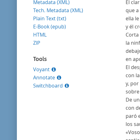
Metadata (XML)
El cla
Tech. Metadata (XML)
que a 
Plain Text (txt)
ella l
E-Book (epub)
y él c
HTML
Corta 
ZIP
la nin
debajo
Tools
en ap
El de
Voyant
con l
Annotate
y, po
Switchboard
sobre
De un
con d
paró e
los sa
«Vosot