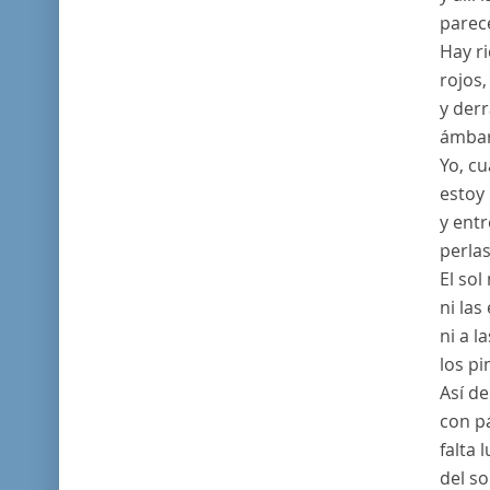
parec
Hay ri
rojos,
y der
ámbar
Yo, c
estoy 
y ent
perla
El sol
ni las
ni a l
los pi
Así d
con p
falta 
del so