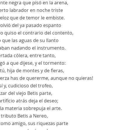
nte negra que pisó en la arena,
yerto labrador en noche triste
eloz que de temor le embiste.
volvió del ya pasado espanto
 quiso el contrario del contento,
ó que las aguas de su llanto
evaban nadando el instrumento.
ertada cólera, entre tanto,
igó a que dijese, y el tormento:
ú, hija de montes y de fieras,
uerza has de quererme, aunque no quieras!
sí y, cudicioso del trofeo,
ázar del viejo Betis parte,
rtificio atrás deja el deseo;
la materia sobrepuja el arte.
tributo Betis a Nereo,
como amigo, sus riquezas parte