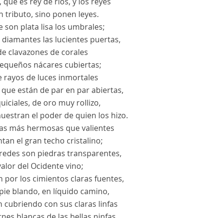
, que es rey de ríos, y los reyes
 tributo, sino ponen leyes.
 son plata lisa los umbrales;
 diamantes las lucientes puertas,
de clavazones de corales
pequeños nácares cubiertas;
e rayos de luces inmortales
 que están de par en par abiertas,
quiciales, de oro muy rollizo,
uestran el poder de quien los hizo.
as más hermosas que valientes
tan el gran techo cristalino;
aredes son piedras transparentes,
alor del Ocidente vino;
 por los cimientos claras fuentes,
pie blando, en líquido camino,
 cubriendo con sus claras linfas
rnes blancas de las bellas ninfas.