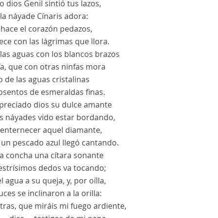
ro dios Genil sintió tus lazos,
la náyade Cínaris adora:
e hace el corazón pedazos,
rece con las lágrimas que llora.
las aguas con los blancos brazos
fa, que con otras ninfas mora
 de las aguas cristalinas
osentos de esmeraldas finas.
spreciado dios su dulce amante
as náyades vido estar bordando,
r enternecer aquel diamante,
 un pescado azul llegó cantando.
a concha una cítara sonante
estrísimos dedos va tocando;
l agua a su queja, y, por oílla,
uces se inclinaron a la orilla:
ras, que miráis mi fuego ardiente,