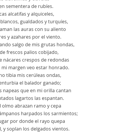
en sementera de rubíes.
cas alcatifas y alquiceles,
 blancos, gualdados y turquíes,
raman las auras con su aliento
es y azahares por el viento.
uando salgo de mis grutas hondas,
de frescos palios cobijado,
re nácares crespos de redondas
s mi margen veo estar honrado.
 no tibia mis cerúleas ondas,
 enturbia el balador ganado;
as napeas que en mi orilla cantan
ntados lagartos las espantan.
el olmo abrazan ramo y cepa
ámpanos harpados los sarmientos;
lugar por donde el rayo quepa
l, y soplan los delgados vientos.