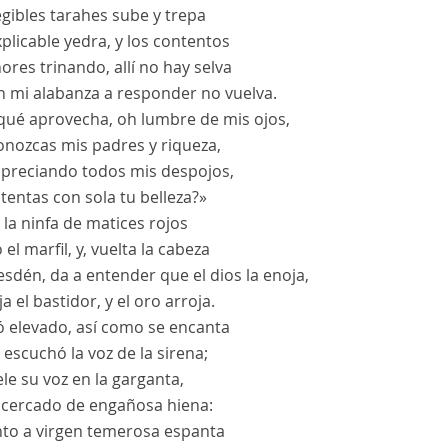
egibles tarahes sube y trepa
xplicable yedra, y los contentos
ores trinando, allí no hay selva
n mi alabanza a responder no vuelva.
qué aprovecha, oh lumbre de mis ojos,
onozcas mis padres y riqueza,
espreciando todos mis despojos,
tentas con sola tu belleza?»
y la ninfa de matices rojos
 el marfil, y, vuelta la cabeza
sdén, da a entender que el dios la enoja,
ja el bastidor, y el oro arroja.
 elevado, así como se encanta
 escuchó la voz de la sirena;
le su voz en la garganta,
cercado de engañosa hiena:
nto a virgen temerosa espanta