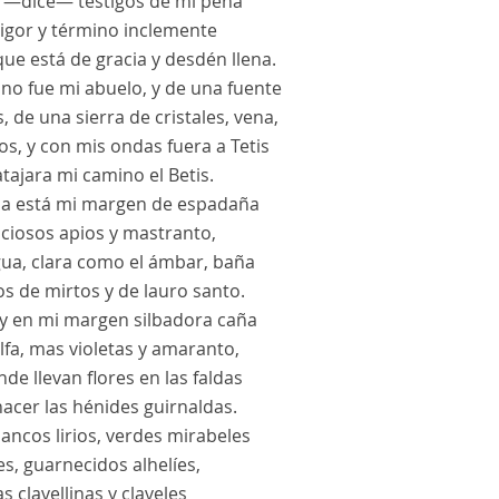
s —dice— testigos de mi pena
rigor y término inclemente
que está de gracia y desdén llena.
no fue mi abuelo, y de una fuente
, de una sierra de cristales, vena,
os, y con mis ondas fuera a Tetis
atajara mi camino el Betis.
da está mi margen de espadaña
iciosos apios y mastranto,
gua, clara como el ámbar, baña
s de mirtos y de lauro santo.
y en mi margen silbadora caña
lfa, mas violetas y amaranto,
de llevan flores en las faldas
acer las hénides guirnaldas.
ancos lirios, verdes mirabeles
es, guarnecidos alhelíes,
las clavellinas y claveles