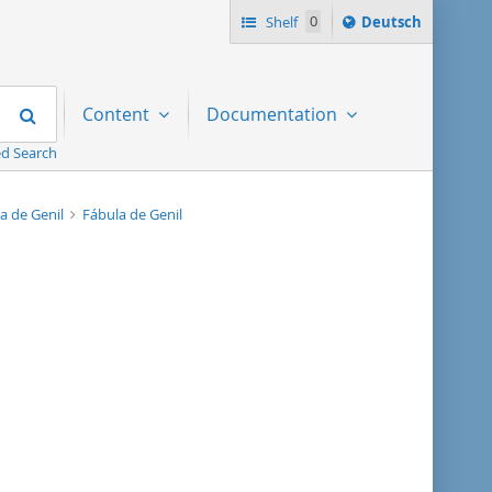
Sprache
Shelf
0
Deutsch
ï¿½ndern
nach
Search
Content
Documentation
d Search
a de Genil
Fábula de Genil