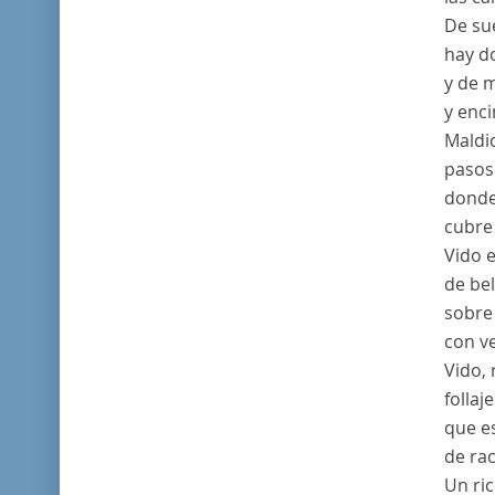
De su
hay d
y de 
y enci
Maldi
pasos
donde
cubre
Vido 
de be
sobre
con v
Vido, 
follaj
que e
de rac
Un ric