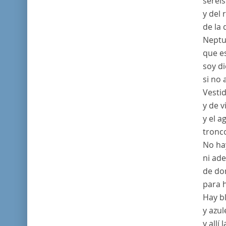
seréi
y del 
de la 
Neptu
que es
soy di
si no 
Vesti
y de v
y el a
tronco
No ha
ni ade
de don
para h
Hay bl
y azul
y allí 