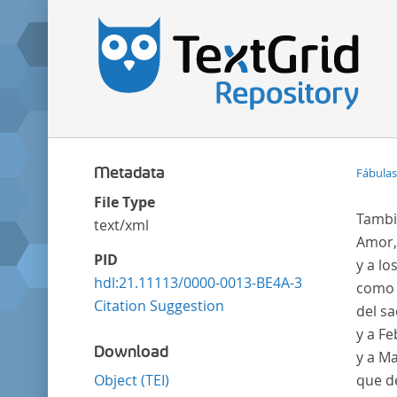
Metadata
Fábulas
File Type
Tambi
text/xml
Amor,
PID
y a l
hdl:21.11113/0000-0013-BE4A-3
como 
Citation Suggestion
del sa
y a Fe
Download
y a M
Object (TEI)
que d