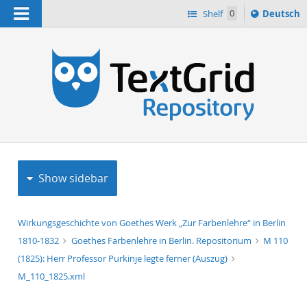
Navigation
Sprache
Shelf
0
Deutsch
ï¿½ndern
h
nach
Show sidebar
Wirkungsgeschichte von Goethes Werk „Zur Farbenlehre“ in Berlin
1810-1832
Goethes Farbenlehre in Berlin. Repositorium
M 110
(1825): Herr Professor Purkinje legte ferner (Auszug)
M_110_1825.xml