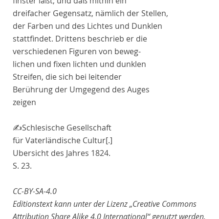
finster läßt; und daß mithin ein
dreifacher Gegensatz, nämlich der Stellen,
der
Farben
und des
Lichtes
und Dunklen
stattfindet. Drittens beschrieb er die
verschiedenen Figuren von beweg-
lichen und fixen lichten und dunklen
Streifen, die sich bei leitender
Berührung der Umgegend des
Auges
zeigen
✍
Schlesische Gesellschaft
für Vaterländische Cultur
[.]
Ubersicht des Jahres 1824.
S. 23.
CC-BY-SA-4.0
Editionstext kann unter der Lizenz „Creative Commons
Attribution Share Alike 4.0 International“ genutzt werden.