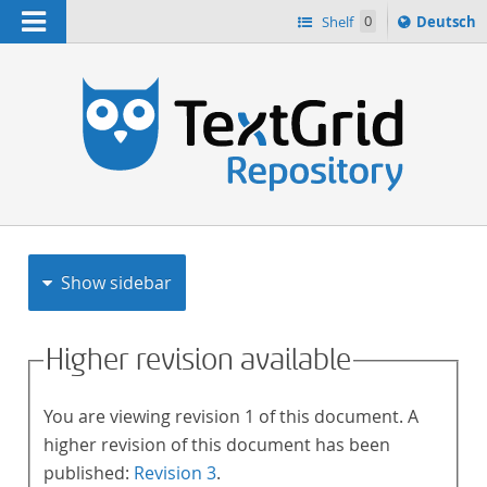
Navigation
Sprache
Shelf
0
Deutsch
ï¿½ndern
h
nach
Show sidebar
Higher revision available
You are viewing revision 1 of this document. A
higher revision of this document has been
published:
Revision 3
.