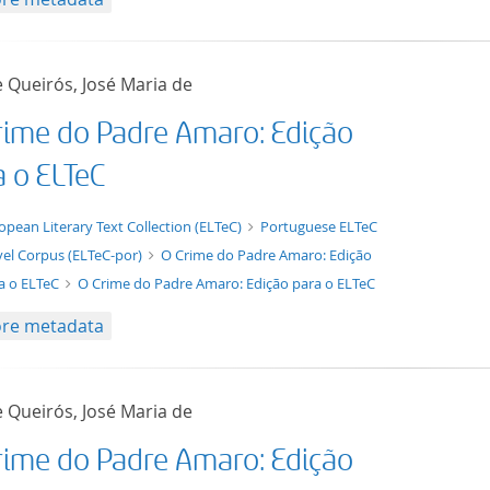
 Queirós, José Maria de
rime do Padre Amaro: Edição
a o ELTeC
xt/xml
opean Literary Text Collection (ELTeC)
Portuguese ELTeC
el Corpus (ELTeC-por)
O Crime do Padre Amaro: Edição
a o ELTeC
O Crime do Padre Amaro: Edição para o ELTeC
re metadata
 Queirós, José Maria de
rime do Padre Amaro: Edição