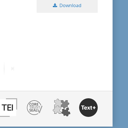
Download
ext
Last
age
page