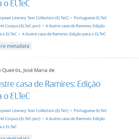
a o ELTeC
xt/xml
opean Literary Text Collection (ELTeC)
Portuguese ELTeC
el Corpus (ELTeC-por)
A ilustre casa de Ramires: Edição
a o ELTeC
A ilustre casa de Ramires: Edição para o ELTeC
re metadata
 Queirós, José Maria de
ustre casa de Ramires: Edição
a o ELTeC
t/tg.edition+tg.aggregation+xml
opean Literary Text Collection (ELTeC)
Portuguese ELTeC
el Corpus (ELTeC-por)
A ilustre casa de Ramires: Edição
a o ELTeC
re metadata