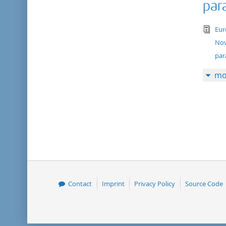
par
tex
Eur
Nov
par
mo
Contact
Imprint
Privacy Policy
Source Code