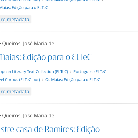
Maias: Edição para o ELTeC
re metadata
 Queirós, José Maria de
Maias: Edição para o ELTeC
t/tg.edition+tg.aggregation+xml
opean Literary Text Collection (ELTeC)
Portuguese ELTeC
el Corpus (ELTeC-por)
Os Maias: Edição para o ELTeC
re metadata
 Queirós, José Maria de
ustre casa de Ramires: Edição