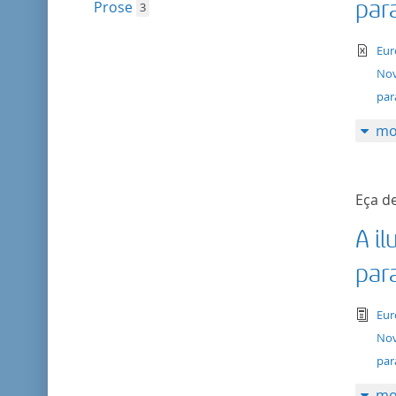
par
Prose
3
te
Eur
Nov
par
mo
Eça de
A il
par
tex
Eur
Nov
par
mo