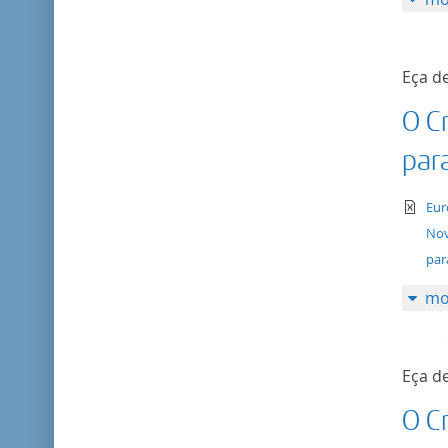
Eça de
O C
par
te
Eur
Nov
par
mo
Eça de
O C