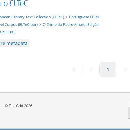
a o ELTeC
t/tg.edition+tg.aggregation+xml
opean Literary Text Collection (ELTeC)
Portuguese ELTeC
el Corpus (ELTeC-por)
O Crime do Padre Amaro: Edição
a o ELTeC
re metadata
First
Previous
Page
N
1
page
page
p
© TextGrid 2026