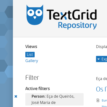
Views
Displa
List
Ex
Gallery
Filter
Eça de
Os 
Active filters
Remove
Person
: Eça de Queirós,
te
Eur
this
José Maria de
Nov