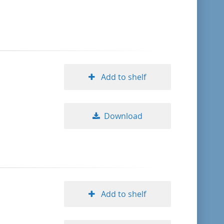
format descending
publication date ascending
publication date descending
Add to shelf
Download
10
20
50
Add to shelf