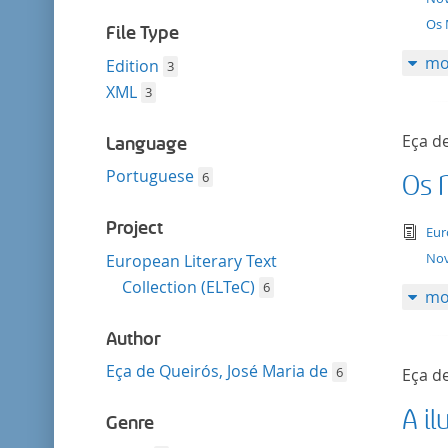
filter
Os 
File Type
mo
Edition
3
XML
3
Eça de
Language
Portuguese
6
Os 
Project
tex
Eur
Nov
European Literary Text
Collection (ELTeC)
6
mo
Author
Eça de Queirós, José Maria de
6
Eça de
A il
Genre