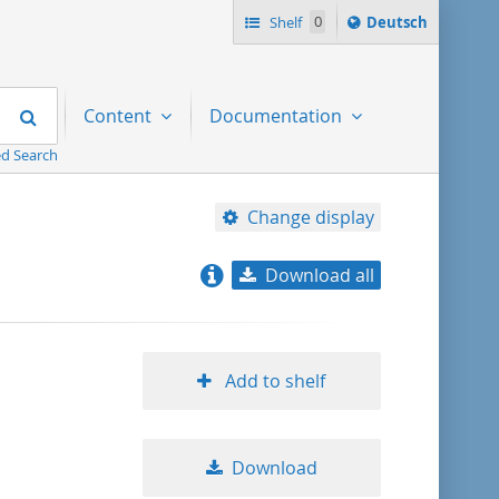
Sprache
Shelf
0
Deutsch
ï¿½ndern
nach
Search
Content
Documentation
d Search
Change display
Download all
relevance
title ascending
Add to shelf
title descending
Download
format ascending