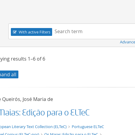
Navigation
Search term:
With active Filters
Advance
ying results
1–6
of
6
pand all
 Queirós, José Maria de
Maias: Edição para o ELTeC
xt/xml
opean Literary Text Collection (ELTeC)
Portuguese ELTeC
el Corpus (ELTeC-por)
Os Maias: Edição para o ELTeC