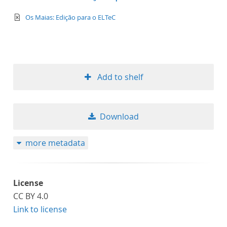
text/xml
Os Maias: Edição para o ELTeC
Add to shelf
Download
more metadata
License
CC BY 4.0
Link to license