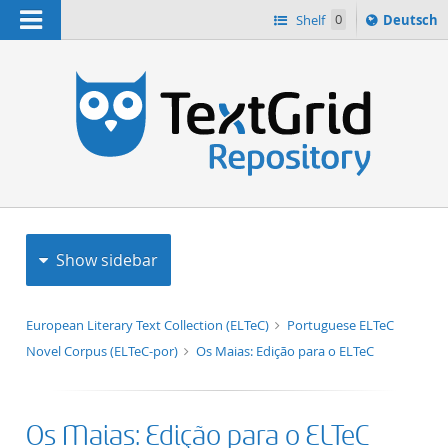
Navigation
Sprache
Shelf
0
Deutsch
ï¿½ndern
h
nach
Show sidebar
European Literary Text Collection (ELTeC)
Portuguese ELTeC
Novel Corpus (ELTeC-por)
Os Maias: Edição para o ELTeC
Os Maias: Edição para o ELTeC