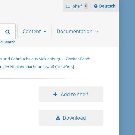
Sprache
Shelf
0
Deutsch
ï¿½ndern
nach
Search
Content
Documentation
d Search
n und Gebräuche aus Meklenburg
Zweiter Band:
in der Neujahrsnacht um zwölf rückwärts]
Add to shelf
Download