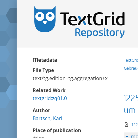
Metadata
TextGri
Gebräu
File Type
text/tg.edition+tg.aggregation+xml
Related Work
122
textgrid:zq01.0
um 
Author
Bartsch, Karl
te
122
Place of publication
mo