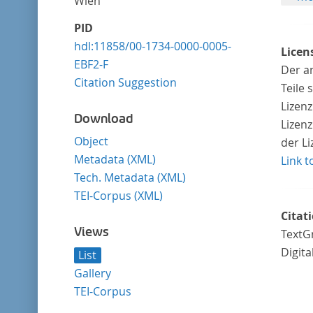
Wien
PID
hdl:11858/00-1734-0000-0005-
Licen
EBF2-F
Der a
Citation Suggestion
Teile
Lizen
Download
Lizenz
Object
der L
Metadata (XML)
Link t
Tech. Metadata (XML)
TEI-Corpus (XML)
Citat
Views
TextGr
Digita
List
Gallery
TEI-Corpus