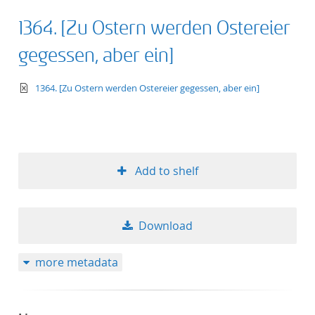
1364. [Zu Ostern werden Ostereier
gegessen, aber ein]
text/xml
1364. [Zu Ostern werden Ostereier gegessen, aber ein]
Add to shelf
Download
more metadata