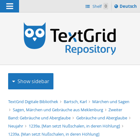
Navigation
Sprache
Shelf
0
Deutsch
ï¿½ndern
h
nach
Show sidebar
TextGrid Digitale Bibliothek
Bartsch, Karl
Märchen und Sagen
Sagen, Märchen und Gebräuche aus Meklenburg
Zweiter
Band: Gebräuche und Aberglaube
Gebräuche und Aberglaube
Neujahr
1239a. [Man setzt Nußschalen, in deren Höhlung]
1239a. [Man setzt Nußschalen, in deren Höhlung]