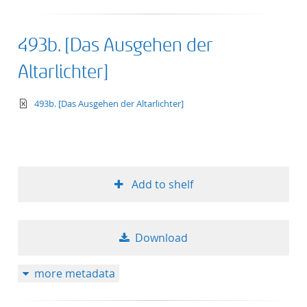
493b. [Das Ausgehen der
Altarlichter]
text/xml
493b. [Das Ausgehen der Altarlichter]
Add to shelf
Download
more metadata