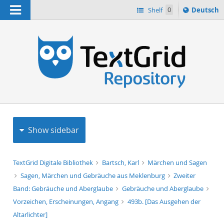
Navigation
Sprache
Shelf
0
Deutsch
ï¿½ndern
h
nach
Show sidebar
TextGrid Digitale Bibliothek
Bartsch, Karl
Märchen und Sagen
Sagen, Märchen und Gebräuche aus Meklenburg
Zweiter
Band: Gebräuche und Aberglaube
Gebräuche und Aberglaube
Vorzeichen, Erscheinungen, Angang
493b. [Das Ausgehen der
Altarlichter]