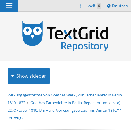
Navigation
Sprache
Shelf
0
Deutsch
ï¿½ndern
h
nach
Show sidebar
Wirkungsgeschichte von Goethes Werk „Zur Farbenlehre“ in Berlin
1810-1832
Goethes Farbenlehre in Berlin. Repositorium
[vor]
22. Oktober 1810. Uni Halle, Vorlesungsverzeichnis Winter 1810/11
(Auszug)