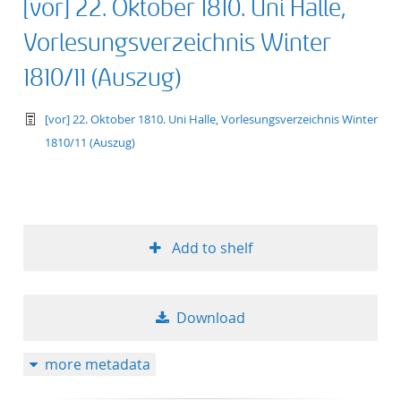
[vor] 22. Oktober 1810. Uni Halle,
Vorlesungsverzeichnis Winter
1810/11 (Auszug)
text/tg.work+xml
[vor] 22. Oktober 1810. Uni Halle, Vorlesungsverzeichnis Winter
1810/11 (Auszug)
Add to shelf
Download
more metadata