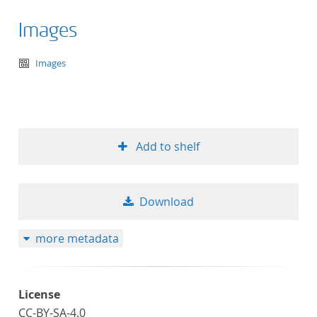
Images
text/tg.aggregation+xml
Images
Add to shelf
Download
more metadata
License
CC-BY-SA-4.0