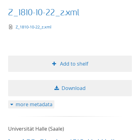
Z_1810-10-22_z.xml
text/xml
Z_1810-10-22_z.xml
Add to shelf
Download
more metadata
Universität Halle (Saale)