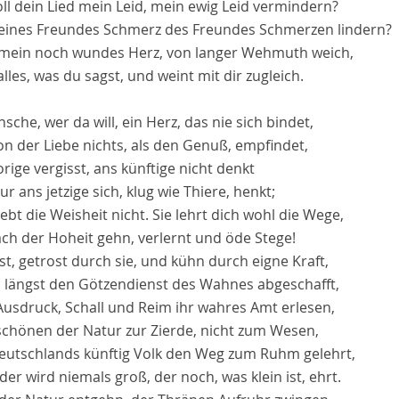
ll dein Lied mein Leid, mein ewig Leid vermindern?
eines Freundes Schmerz des Freundes Schmerzen lindern?
 mein noch wundes Herz, von langer Wehmuth weich,
alles, was du sagst, und weint mit dir zugleich.
sche, wer da will, ein Herz, das nie sich bindet,
n der Liebe nichts, als den Genuß, empfindet,
rige vergisst, ans künftige nicht denkt
r ans jetzige sich, klug wie Thiere, henkt;
ebt die Weisheit nicht. Sie lehrt dich wohl die Wege,
ach der Hoheit gehn, verlernt und öde Stege!
t, getrost durch sie, und kühn durch eigne Kraft,
 längst den Götzendienst des Wahnes abgeschafft,
usdruck, Schall und Reim ihr wahres Amt erlesen,
chönen der Natur zur Zierde, nicht zum Wesen,
eutschlands künftig Volk den Weg zum Ruhm gelehrt,
er wird niemals groß, der noch, was klein ist, ehrt.