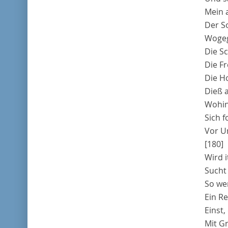
Mein 
Der S
Wogege
Die Sc
Die F
Die H
Dieß a
Wohin 
Sich f
Vor U
[180]
Wird i
Sucht 
So we
Ein R
Einst,
Mit G