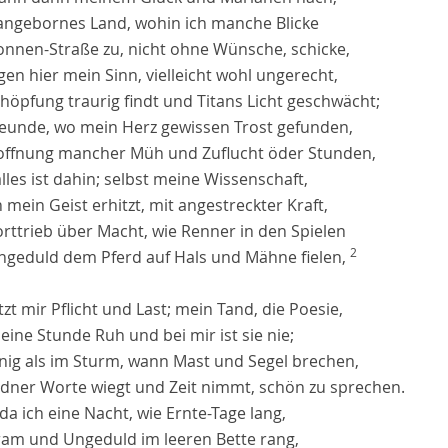
angebornes Land, wohin ich manche Blicke
onnen-Straße zu, nicht ohne Wünsche, schicke,
n hier mein Sinn, vielleicht wohl ungerecht,
höpfung traurig findt und Titans Licht geschwächt;
reunde, wo mein Herz gewissen Trost gefunden,
offnung mancher Müh und Zuflucht öder Stunden,
lles ist dahin; selbst meine Wissenschaft,
mein Geist erhitzt, mit angestreckter Kraft,
orttrieb über Macht, wie Renner in den Spielen
2
ngeduld dem Pferd auf Hals und Mähne fielen,
tzt mir Pflicht und Last; mein Tand, die Poesie,
eine Stunde Ruh und bei mir ist sie nie;
nig als im Sturm, wann Mast und Segel brechen,
edner Worte wiegt und Zeit nimmt, schön zu sprechen.
 da ich eine Nacht, wie Ernte-Tage lang,
ram und Ungeduld im leeren Bette rang,