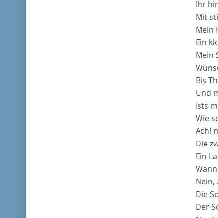
Ihr hi
Mit st
Mein H
Ein k
Mein S
Wünsch
Bis Th
Und m
Ists m
Wie s
Ach! n
Die z
Ein L
Wann 
Nein, 
Die So
Der S