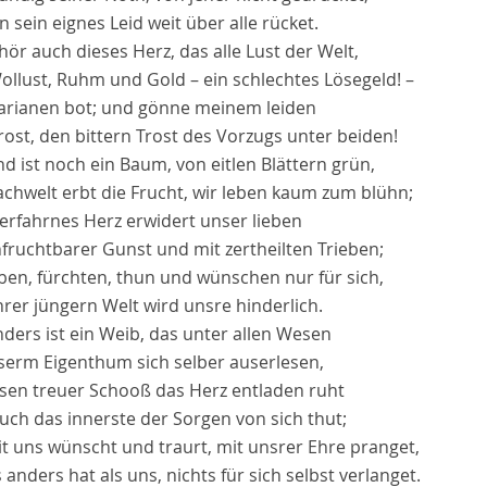
n sein eignes Leid weit über alle rücket.
ör auch dieses Herz, das alle Lust der Welt,
ollust, Ruhm und Gold – ein schlechtes Lösegeld! –
arianen bot; und gönne meinem leiden
ost, den bittern Trost des Vorzugs unter beiden!
nd ist noch ein Baum, von eitlen Blättern grün,
achwelt erbt die Frucht, wir leben kaum zum blühn;
nerfahrnes Herz erwidert unser lieben
fruchtbarer Gunst und mit zertheilten Trieben;
eben, fürchten, thun und wünschen nur für sich,
rer jüngern Welt wird unsre hinderlich.
nders ist ein Weib, das unter allen Wesen
serm Eigenthum sich selber auserlesen,
ssen treuer Schooß das Herz entladen ruht
uch das innerste der Sorgen von sich thut;
it uns wünscht und traurt, mit unsrer Ehre pranget,
 anders hat als uns, nichts für sich selbst verlanget.