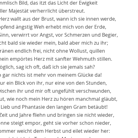
mmlisch Bild, das itzt das Licht der Ewigkeit
iller Majestät verherrlicht überstreut.
erz wallt aus der Brust, wann ich sie innen werde,
lopfend ängstig Weh erhebt mich von der Erde,
inn, verwirrt vor Angst, vor Schmerzen und Begier,
t bald sie wieder mein, bald aber mich zu ihr;
ränen endlich frei, nicht ohne Wollust, quillen
ein empörtes Herz mit sanfter Wehmuth stillen.
öglich, sag ich oft, daß ich sie jemals sah?
o gar nichts ist mehr von meinem Glücke da!
ur ein Blick von ihr, nur eine von den Stunden,
wischen ihr und mir oft ungefühlt verschwunden,
aut, wie noch mein Herz zu hören manchmal gläubt,
Lieb und Phantasie den langen Gram betäubt!
Zeit und Jahre fliehn und bringen sie nicht wieder,
nne steigt empor, geht sie vorher schon nieder,
ommer weicht dem Herbst und eilet wieder her: