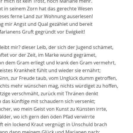
r mich ist kein Trost, noch Mariane mehr.
ht in seinem Zorn hat das gerechte Wesen
ieses ferne Land zur Wohnung auserlesen!
ag mir Angst und Qual gezählet und bereit
arianens Gruft gegründt vor Ewigkeit!
eibt mir? dieser Leib, der sich der Jugend schämet,
äftet vor der Zeit, im Marke wund gegrämet,
on dem Gram erliegt und krank den Gram vermehrt,
istes Krankheit fühlt und wieder sie ernährt;
Sinn, zur Freude taub, vom Unglück dumm getroffen,
ichts mehr wünschen mag, nichts würdiget zu hoffen,
etzige verschmäht, zurück mit Thränen denkt
 das künftige mit schaudern sich versenkt;
cher, wo mein Geist von Kunst zu Künsten irrte,
älder, wo ich gern den öden Pfad verwirrte
ft ein lockend Kraut vergnügt in Unschuld brach
ann dann meinem Glück und Marianen nach;