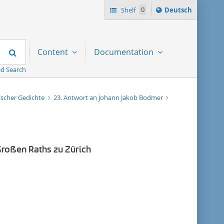
Sprache
Shelf
0
Deutsch
ï¿½ndern
nach
Search
Content
Documentation
d Search
ischer Gedichte
23. Antwort an Johann Jakob Bodmer
roßen Raths zu Zürich