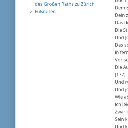
Doch 
des Großen Raths zu Zürich
Dem Bl
Fußnoten
Dein z
Das d
Die S
Und J
Das sc
In fer
Vor s
Die A
[177]
Und r
Und j
Wie a
Ich le
Zwar i
Sein k
Und k