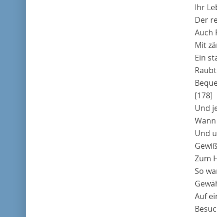
Ihr Le
Der re
Auch F
Mit zä
Ein s
Raubt
Beque
[178]
Und je
Wann 
Und un
Gewiß
Zum H
So war
Gewäh
Auf ei
Besuch