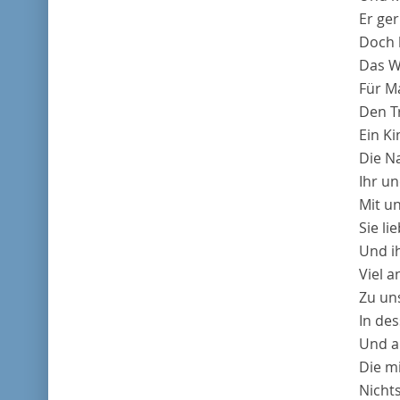
Er ger
Doch h
Das W
Für M
Den Tr
Ein Ki
Die N
Ihr u
Mit un
Sie li
Und ih
Viel a
Zu un
In de
Und a
Die m
Nichts