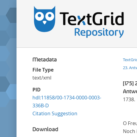
Metadata
TextGri
23. Ant
File Type
text/xml
[175]
2
PID
Antwo
hdl:11858/00-1734-0000-0003-
1738.
336B-D
Citation Suggestion
O Freu
Download
Noch i