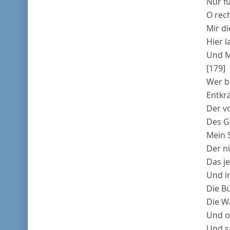
Nur fü
O rec
Mir d
Hier l
Und M
[179]
Wer bl
Entkr
Der v
Des Ge
Mein 
Der n
Das j
Und in
Die Bü
Die W
Und o
Und s