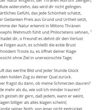
der Natur entgehn, der Thränen Aufruhr zwingen,
ute widerstehn, das wird dir nicht gelingen.
ärtliches Gefühl, das jede Schönheit schätzt,
er Gedanken Preis aus Grund und Urtheil setzt,
timme der Natur erkennt in Miltons Thränen
1
osephs Wehmuth fühlt und Philoctetens sehnen,
hadet dir, o Freund! es dehnt dir den Verlust
ne Folgen auch, es schließt die eckle Brust
chnödem Troste zu, es öffnet deiner Klage
ussicht ohne Ziel in unerwünschte Tage;
uft das werthe Bild und jeder Stunde Glück
eden holden Zug zu deiner Qual zurück.
ber fragst du dann, ob meine Schmerzen dauren?
ide mehr als du, wie soll ich minder trauren?
ch gesteh dir gern, daß jedem, wann er weint,
lagen billiger als alles klagen scheint;
ündig seiner Noth, von jener nicht gedrücket,