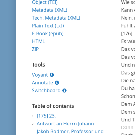
Object (TEI)
Wie so
Metadata (XML)
Kann 
Tech. Metadata (XML)
Nein,
Plain Text (txt)
Fühlt 
E-Book (epub)
[176]
HTML
Es wün
ZIP
Das vo
Das vo
Tools
Und nu
Das gi
Voyant
Die n
Annotate
Du has
Switchboard
Schon
Dem A
Table of contents
Dem s
[175]
23.
Und T
Antwort an Herrn Johann
Dann d
Jakob Bodmer, Professor und