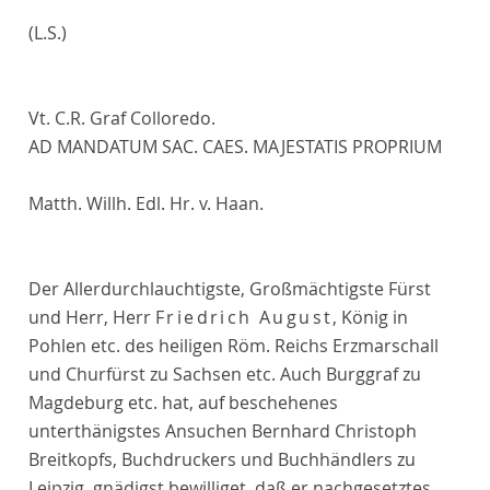
(L.S.)
Vt. C.R. Graf Colloredo.
AD MANDATUM SAC. CAES. MAJESTATIS PROPRIUM
Matth. Willh. Edl. Hr. v. Haan.
Der Allerdurchlauchtigste, Großmächtigste Fürst
und Herr, Herr
Friedrich August
, König in
Pohlen etc. des heiligen Röm. Reichs Erzmarschall
und Churfürst zu Sachsen etc. Auch Burggraf zu
Magdeburg etc. hat, auf beschehenes
unterthänigstes Ansuchen Bernhard Christoph
Breitkopfs, Buchdruckers und Buchhändlers zu
Leipzig, gnädigst bewilliget, daß er nachgesetztes