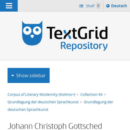
Navigation
Sprache
Shelf
0
Deutsch
ï¿½ndern
h
nach
Show sidebar
Corpus of Literary Modernity (Kolimo+)
Collection 44
Grundlegung der deutschen Sprachkunst
Grundlegung der
deutschen Sprachkunst
Johann Christoph Gottsched