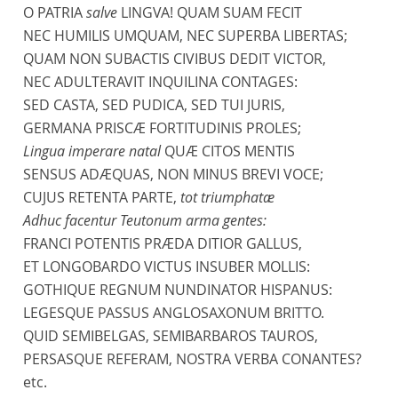
O PATRIA
salve
LINGVA! QUAM SUAM FECIT
NEC HUMILIS UMQUAM, NEC SUPERBA LIBERTAS;
QUAM NON SUBACTIS CIVIBUS DEDIT VICTOR,
NEC ADULTERAVIT INQUILINA CONTAGES:
SED CASTA, SED PUDICA, SED TUI JURIS,
GERMANA PRISCÆ FORTITUDINIS PROLES;
Lingua imperare natal
QUÆ CITOS MENTIS
SENSUS ADÆQUAS, NON MINUS BREVI VOCE;
CUJUS RETENTA PARTE,
tot triumphatæ
Adhuc facentur Teutonum arma gentes:
FRANCI POTENTIS PRÆDA DITIOR GALLUS,
ET LONGOBARDO VICTUS INSUBER MOLLIS:
GOTHIQUE REGNUM NUNDINATOR HISPANUS:
LEGESQUE PASSUS ANGLOSAXONUM BRITTO.
QUID SEMIBELGAS, SEMIBARBAROS TAUROS,
PERSASQUE REFERAM, NOSTRA VERBA CONANTES?
etc.