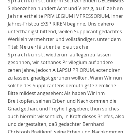
Sprachkunst
, unterm Sechzehenden DECEMBRIS
Siebenzehen hundert Acht und Vierzig,
auf zehen
Jahre
ertheilte PRIVILEGIUM IMPRESSORIUM, inner
Jahres-Frist zu EXSPIRIREN beginne, Uns dahero
unterthänigst bittend, weilen Supplicant gedachtes
Werklein vermehrter und vollständiger, unter dem
Titel:
Neuerläuterte deutsche
Sprachkunst
, wiederum auflegen zu lassen
gesonnen, wir sothanes Privilegium auf andere
zehen Jahre, jedoch A LAPSU PRIORUM, extendiren
zu lassen, gnädigst geruhen wollten. Wann Wir nun
solche des Supplicantens demüthigste ziemliche
Bitte mildest angesehen; Als haben Wir ihm
Breitkopfen, seinen Erben und Nachkommen die
Gnad gethan, und Freyheit gegeben; thun solches
auch hiermit wissentlich, in Kraft dieses Briefes, also
und dergestalten, daß gedachter Bernhard
Christoph Breitkopf, seine Erben und Nachkommen,