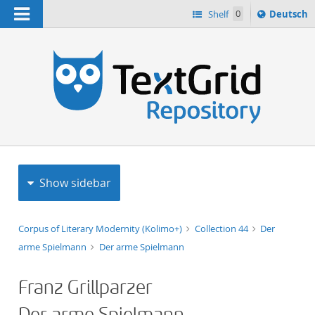
Navigation
Sprache
Shelf
0
Deutsch
ï¿½ndern
h
nach
Show sidebar
Corpus of Literary Modernity (Kolimo+)
Collection 44
Der
arme Spielmann
Der arme Spielmann
Franz Grillparzer