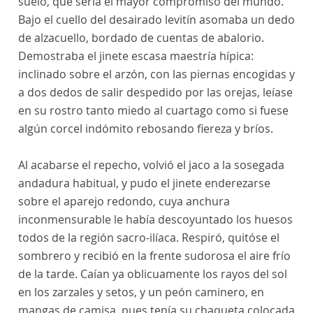
suelo, que sería el mayor compromiso del mundo.
Bajo el cuello del desairado levitín asomaba un dedo
de alzacuello, bordado de cuentas de abalorio.
Demostraba el jinete escasa maestría hípica:
inclinado sobre el arzón, con las piernas encogidas y
a dos dedos de salir despedido por las orejas, leíase
en su rostro tanto miedo al cuartago como si fuese
algún corcel indómito rebosando fiereza y bríos.
Al acabarse el repecho, volvió el jaco a la sosegada
andadura habitual, y pudo el jinete enderezarse
sobre el aparejo redondo, cuya anchura
inconmensurable le había descoyuntado los huesos
todos de la región sacro-ilíaca. Respiró, quitóse el
sombrero y recibió en la frente sudorosa el aire frío
de la tarde. Caían ya oblicuamente los rayos del sol
en los zarzales y setos, y un peón caminero, en
mangas de camisa, pues tenía su chaqueta colocada