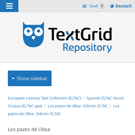
Navigation
Sprache
Shelf
0
Deutsch
ï¿½ndern
h
nach
Show sidebar
European Literary Text Collection (ELTeC)
Spanish ELTeC Novel
Corpus (ELTeC-spa)
Los pazos de Ulloa : Edición ELTeC
Los
pazos de Ulloa : Edición ELTeC
Los pazos de Ulloa