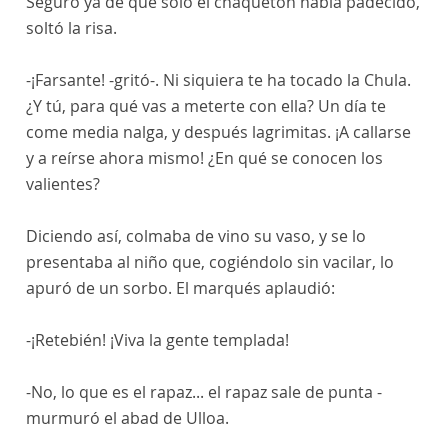
Seguro ya de que sólo el chaquetón había padecido,
soltó la risa.
-¡Farsante! -gritó-. Ni siquiera te ha tocado la Chula.
¿Y tú, para qué vas a meterte con ella? Un día te
come media nalga, y después lagrimitas. ¡A callarse
y a reírse ahora mismo! ¿En qué se conocen los
valientes?
Diciendo así, colmaba de vino su vaso, y se lo
presentaba al niño que, cogiéndolo sin vacilar, lo
apuró de un sorbo. El marqués aplaudió:
-¡Retebién! ¡Viva la gente templada!
-No, lo que es el rapaz... el rapaz sale de punta -
murmuró el abad de Ulloa.