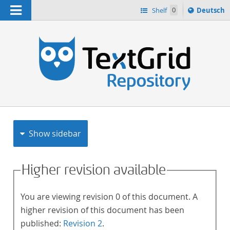
Navigation
Sprache
Shelf
0
Deutsch
ï¿½ndern
h
nach
Show sidebar
Higher revision available
You are viewing revision 0 of this document. A
higher revision of this document has been
published:
Revision 2
.