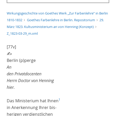
Wirkungsgeschichte von Goethes Werk „Zur Farbenlehre“ in Berlin
1810-1832
Goethes Farbenlehre in Berlin. Repositorium
29.
März 1823. Kultusministerium an von Henning (Konzept)
Z_1823-03-29_m.xml
[77v]
✍
Berlin
(p)
perge
An
den Privatdocenten
Herrn
Doctor
von Henning
hier.
1
Das
Ministerium
hat Ihnen
in Anerkennung Ihrer bis-
herigen verdienstlichen