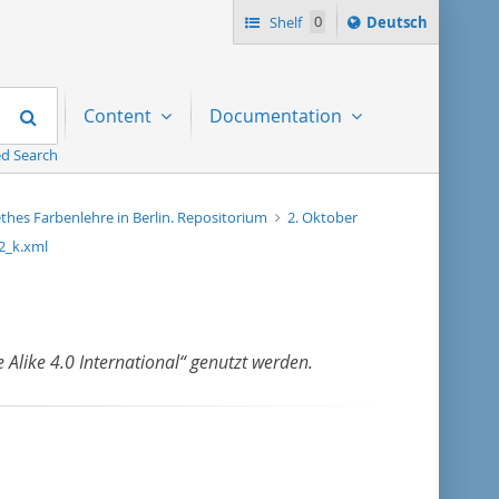
Sprache
Shelf
0
Deutsch
ï¿½ndern
nach
Search
Content
Documentation
d Search
thes Farbenlehre in Berlin. Repositorium
2. Oktober
2_k.xml
 Alike 4.0 International“ genutzt werden.