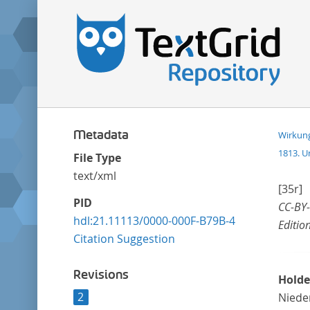
Metadata
Wirkung
1813. U
File Type
text/xml
[35r]
PID
CC-BY-
hdl:21.11113/0000-000F-B79B-4
Editio
Citation Suggestion
Revisions
Holde
2
Niede