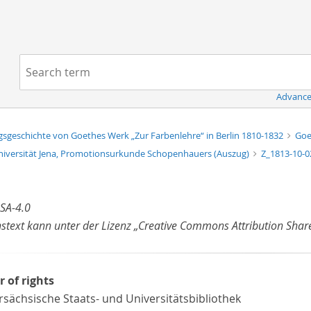
Navigation
Search term:
Advance
sgeschichte von Goethes Werk „Zur Farbenlehre“ in Berlin 1810-1832
Goe
niversität Jena, Promotionsurkunde Schopenhauers (Auszug)
Z_1813-10-0
SA-4.0
nstext kann unter der Lizenz „Creative Commons Attribution Share
r of rights
rsächsische Staats- und Universitätsbibliothek