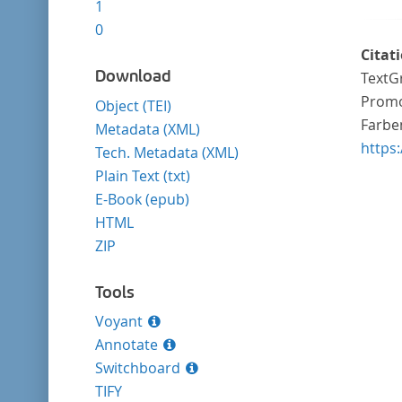
1
0
Citat
Download
TextGr
Promo
Object (TEI)
Farben
Metadata (XML)
https
Tech. Metadata (XML)
Plain Text (txt)
E-Book (epub)
HTML
ZIP
Tools
Voyant
Annotate
Switchboard
TIFY