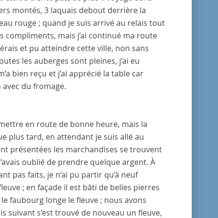
iers montés, 3 laquais debout derrière la
eau rouge ; quand je suis arrivé au relais tout
ses compliments, mais j’ai continué ma route
pérais et pu atteindre cette ville, non sans
outes les auberges sont pleines, j’ai eu
bien reçu et j’ai apprécié la table car
in avec du fromage.
e mettre en route de bonne heure, mais la
e plus tard, en attendant je suis allé au
sont présentées les marchandises se trouvent
 j’avais oublié de prendre quelque argent. À
t pas faits, je n’ai pu partir qu’à neuf
fleuve
; en façade il est bâti de belles pierres
 le faubourg longe le fleuve ; nous avons
ais suivant s’est trouvé de nouveau un fleuve,