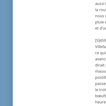
aussi 
la rou
nous n
pluie 
et d’u
[5]
459
Villef
ce qui
avanc
dirait
mauvai
postil
passer
le tro
bœufs 
heures