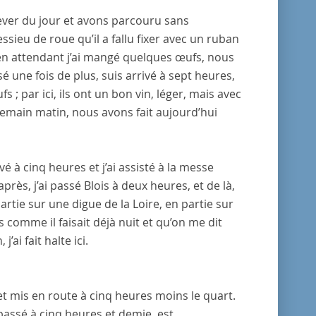
ever du jour et avons parcouru sans
sieu de roue qu’il a fallu fixer avec un ruban
en attendant j’ai mangé quelques œufs, nous
rsé une fois de plus, suis arrivé à sept heures,
; par ici, ils ont un bon vin, léger, mais avec
demain matin, nous avons fait aujourd’hui
vé à cinq heures et j’ai assisté à la messe
près, j’ai passé
Blois
à deux heures, et de là,
partie sur une digue de la
Loire
, en partie sur
s comme il faisait déjà nuit et qu’on me dit
j’ai fait halte ici.
 et mis en route à cinq heures moins le quart.
passé à cinq heures et demie, est