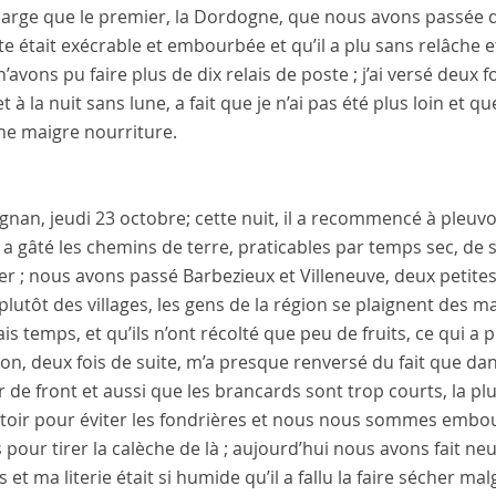
large que le premier, la
Dordogne
, que nous avons passée d
te était exécrable et embourbée et qu’il a plu sans relâche e
’avons pu faire plus de dix relais de poste ; j’ai versé deux 
et à la nuit sans lune, a fait que je n’ai pas été plus loin e
ne maigre nourriture.
agnan
,
jeudi 23 octobre
; cette nuit, il a recommencé à pleuvo
 a gâté les chemins de terre, praticables par temps sec, de
er ; nous avons passé
Barbezieux
et
Villeneuve
, deux petites
 plutôt des villages, les gens de la région se plaignent de
s temps, et qu’ils n’ont récolté que peu de fruits, ce qui 
lon
, deux fois de suite, m’a presque renversé du fait que d
 de front et aussi que les brancards sont trop courts, la pl
ttoir pour éviter les fondrières et nous nous sommes embourb
pour tirer la calèche de là ; aujourd’hui nous avons fait ne
 et ma literie était si humide qu’il a fallu la faire sécher mal