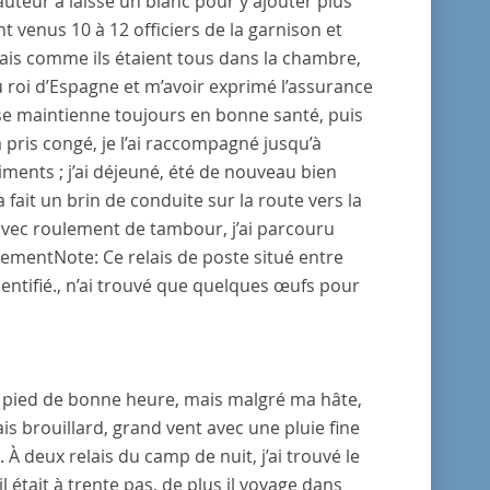
’auteur a laissé un blanc pour y ajouter plus
ont venus 10 à 12 officiers de la garnison et
 mais comme ils étaient tous dans la chambre,
u
roi
d’
Espagne
et m’avoir exprimé l’assurance
se maintienne toujours en bonne santé, puis
l a pris congé, je l’ai raccompagné jusqu’à
liments ; j’ai déjeuné, été de nouveau bien
 fait un brin de conduite sur la route vers la
es avec roulement de tambour, j’ai parcouru
ogement
Note:
Ce relais de poste situé entre
entifié.
, n’ai trouvé que quelques œufs pour
ur pied de bonne heure, mais malgré ma hâte,
ais brouillard, grand vent avec une pluie fine
 À deux relais du camp de nuit, j’ai trouvé le
il était à trente pas, de plus il voyage dans