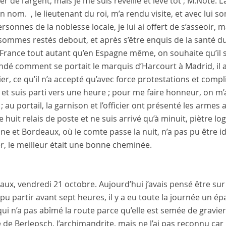
r de l’argent, mais je me suis réveillé et levé tôt ;
M.
Note:
L
un nom.
, le lieutenant du roi
, m’a rendu visite, et avec lui s
rsonnes de la noblesse locale, je lui ai offert de s’asseoir,
sommes restés debout, et après s’être enquis de la santé d
France
tout autant qu’en
Espagne
même, on souhaite qu’il 
dé comment se portait le
marquis d’Harcourt
à
Madrid
, i
lier, ce qu’il n’a accepté qu’avec force protestations et comp
, et suis parti vers une heure ; pour me faire honneur, on m’a
 ; au portail, la garnison et l’officier ont présenté les arm
 huit relais de poste et ne suis arrivé qu’à minuit, piètre l
e et Bordeaux, où le comte passe la nuit, n’a pas pu être id
r, le meilleur était une bonne cheminée.
aux
,
vendredi 21 octobre
. Aujourd’hui j’avais pensé être s
i pu partir avant sept heures, il y a eu toute la journée un ép
ui n’a pas abîmé la route parce qu’elle est semée de gravier.
 de Berlepsch, l’archimandrite
, mais ne l’ai pas reconnu car 