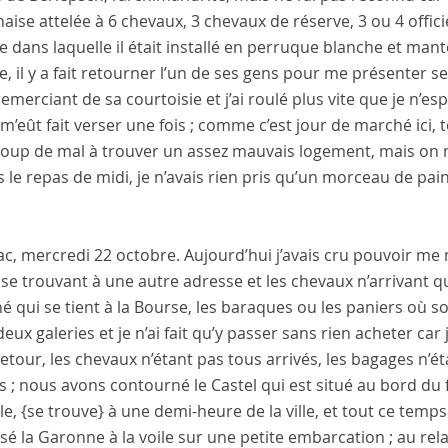
aise attelée à 6 chevaux, 3 chevaux de réserve, 3 ou 4 offic
e dans laquelle il était installé en perruque blanche et mant
, il y a fait retourner l’un de ses gens pour me présenter 
remerciant de sa courtoisie et j’ai roulé plus vite que je n’es
m’eût fait verser une fois ; comme c’est jour de marché ici, t
up de mal à trouver un assez mauvais logement, mais on m’a 
 le repas de midi, je n’avais rien pris qu’un morceau de pa
ac
,
mercredi 22 octobre
. Aujourd’hui j’avais cru pouvoir m
se trouvant à une autre adresse et les chevaux n’arrivant qu
 qui se tient à la
Bourse
, les baraques ou les paniers où 
eux galeries et je n’ai fait qu’y passer sans rien acheter car
tour, les chevaux n’étant pas tous arrivés, les bagages n’étan
s ; nous avons contourné le
Castel
qui est situé au bord du
lle,
{se trouve}
à une demi-heure de la
ville
, et tout ce temps
sé la
Garonne
à la voile sur une petite embarcation ; au rel