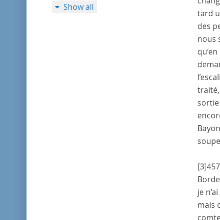
change
Show all
tard 
des pe
nous 
qu’en
deman
l’esca
traité
sortie
encore
Bayonn
soupe
[3]
457
Borde
je n’a
mais q
comte