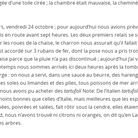
ée d’une toile cirée ; la chambre était mauvaise, la chemin
rs
,
vendredi 24 octobre
; pour aujourd’hui nous avions pré
s en route avant sept heures. Les deux premiers relais se 
er les roues de la chaise, le
charron
nous assurait qu’il fallai
st accordé sur 3 rubans de fer, dont la pose nous a pris troi
se parce que la pluie n’a pas discontinué ; aujourd’hui j’ai 
temps nous sommes arrivés ici deux heures après la tombée 
rge : on nous a servi, dans une sauce au beurre, des harengs
des soles ou limandes et des plies, tous poissons de mer ar
 nous avons pu acheter des
tartufoli
Note:
De l’italien
tartufol
moins bonnes que celles d’
Italie
, mais meilleures que les esp
ées, poivrées et salées, fait rôtir sous la cendre, elles étaie
d
, nous n’avons trouvé ni citrons ni oranges, on dit qu’en
La
es arbres.