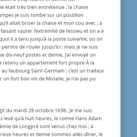
e était très bien entretenue ; la chaise
ampes
je suis tombé sur un
postillon
u’il allait briser la chaise et mon cou avec ; à
faisant sauter l’extrémité de l’essieu et on a à
uoi il a tenu jusqu’à la poste suivante, où on
a permis de rouler jusqu’ici ; mais je ne suis
ue dix-neuf postes et demie, j’ai envoyé un
’a retenu un appartement fort propre
À la
e au
faubourg Saint-Germain
: c’est un
traiteur
 un fort bon vin de
Moselle
, je n’ai pas pu
’agit du mardi 28 octobre 1698.
. Je me suis
s levé qu’à huit heures, le
comte Hans Adam
émie
de
Longpré
sont venus chez moi ; à
 treize heures et demie sommes allés dîner, le