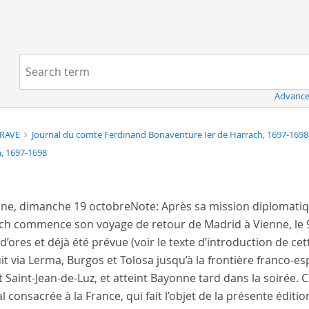
Navigation
Search term:
Advance
TRAVE
Journal du comte Ferdinand Bonaventure Ier de Harrach, 1697-169
, 1697-1698
nne
,
dimanche 19 octobre
Note:
Après sa mission diplomatiq
ch commence son voyage de retour de Madrid à Vienne, le 9
d’ores et déjà été prévue (voir le texte d’introduction de cett
t via Lerma, Burgos et Tolosa jusqu’à la frontière franco-espa
t Saint-Jean-de-Luz, et atteint Bayonne tard dans la soirée.
l consacrée à la France, qui fait l’objet de la présente éditio