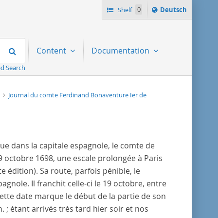
Sprache
Shelf
0
Deutsch
ï¿½ndern
nach
Search
Content
Documentation
d Search
8
Journal du comte Ferdinand Bonaventure Ier de
ue dans la capitale espagnole, le comte de
 octobre 1698, une escale prolongée à Paris
e édition). Sa route, parfois pénible, le
gnole. Il franchit celle-ci le 19 octobre, entre
 Cette date marque le début de la partie de son
n.
; étant arrivés très tard hier soir et nos