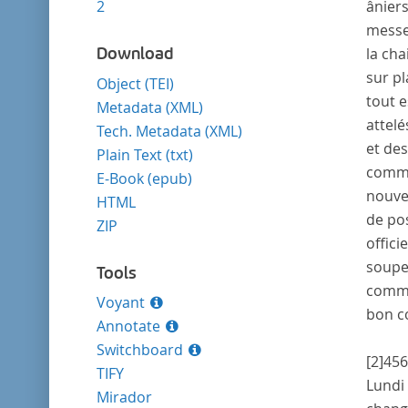
2
âniers
messe
Download
la ch
sur pl
Object (TEI)
tout e
Metadata (XML)
attelé
Tech. Metadata (XML)
et de
Plain Text (txt)
commun
E-Book (epub)
nouvea
HTML
de po
ZIP
offici
souper
Tools
comme 
Voyant
bon c
Annotate
Switchboard
[2]
456
TIFY
Lundi
Mirador