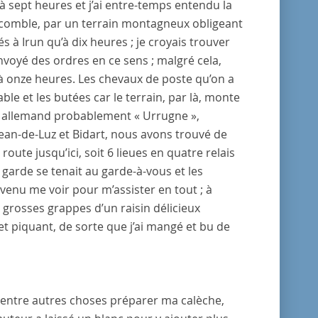
à sept heures et j’ai entre-temps entendu la
r comble, par un terrain montagneux obligeant
és à
Irun
qu’à dix heures ; je croyais trouver
envoyé des ordres en ce sens ; malgré cela,
u’à onze heures. Les chevaux de poste qu’on a
le et les butées car le terrain, par là, monte
 allemand probablement « Urrugne »,
Jean-de-Luz
et
Bidart
, nous avons trouvé de
oute jusqu’ici, soit 6 lieues en quatre relais
a garde se tenait au garde-à-vous et les
 venu me voir pour m’assister en tout ; à
de grosses grappes d’un raisin délicieux
et piquant, de sorte que j’ai mangé et bu de
ait entre autres choses préparer ma calèche,