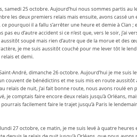
s
,
samedi 25 octobre
. Aujourd’hui nous sommes partis au l
re les deux premiers relais mais ensuite, avons cassé un es
, ce pourquoi il a fallu s’arrêter une heure et demie à
Clan
; 
s pas eu d’autre accident si ce n’est que, vers le soir, j’ai ve
aussitôt soupé mais rien d’autre que de la morue et des œufs 
actère, je me suis aussitôt couché pour me lever tôt le len
relais et demi.
-Saint-André
,
dimanche 26 octobre
. Aujourd’hui je me suis le
 un
couvent de bénédictins
et me suis mis en route aussitôt a
au relais de nuit, j’ai fait bonne route, nous avons roulé en 
é, je comptais faire encore deux relais jusqu’à
Orléans
, mai
 pourrais facilement faire le trajet jusqu’à
Paris
le lendemain, 
lundi 27 octobre
, ce matin, je me suis levé à quatre heures
te depuis le relais de nuit jusqu’à
Orléans
, que nous avons 