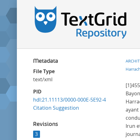
Metadata
ARCHI
Harrach
File Type
text/xml
[1]
455
PID
Bayo
hdl:21.11113/0000-000E-5E92-4
Harra
Citation Suggestion
ayant 
condui
Revisions
Irun e
3
journa