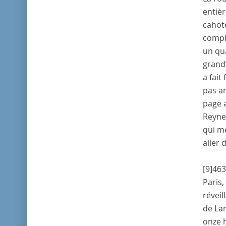
entièr
cahote
complè
un qua
grand’
a fait
pas ar
page
a
Reyne
qui me
aller 
[9]
463
Paris
,
réveil
de La
onze h