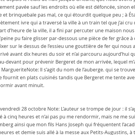
ement pavée sauf les endroits où elle est défoncée, sinon ell
 et brinquebale pas mal, ce qui étourdit quelque peu ; à
Ét
tement ivre qui a traversé la ville à un train tel que j’ai cru q
rt d’heure de la ville, il a fini par percuter une maison nous 
peine pu faire glisser par-dessous une pièce de fer grâce à q
 fixer sur le dessus de l’essieu une gouttière de fer qui nous 
rivé avant dix heures du soir et n’ai parcouru aujourd’hui q
u-devant pour prévenir
Bergeret
de mon arrivée, lequel m
 Marguerite
Note:
Il s’agit du nom de l’auberge.
qui se trouv
 fournit en plats cuisinés tandis que
Bergeret
me tente avec
dormir avant minuit.
vendredi 28 octobre
Note:
L’auteur se trompe de jour : il s
lé à cinq heures et n’ai pas pu me rendormir, mais ne me sui
mberg
ainsi que mon fils
Hans Joseph
qui fréquentent l’
acad
eures et demie suis allé à la messe aux
Petits-Augustins
, à