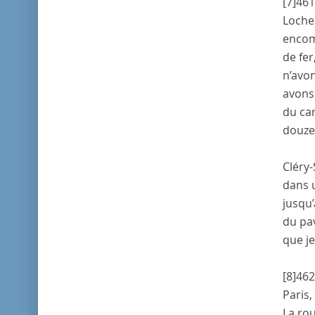
[7]
461
Loche
encomb
de fer
n’avon
avons 
du car
douze 
Cléry
dans
jusqu’
du pav
que je
[8]
462
Paris
,
La rou