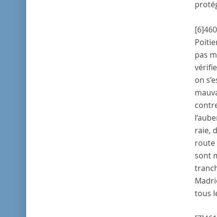
protég
[6]
460
Poitie
pas mi
vérifi
on s’e
mauvai
contre
l’aube
raie, 
route
sont 
tranch
Madri
tous l