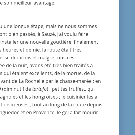
ée son meilleur avantage.
vu une longue étape, mais ne nous sommes
sont bien passés, à
Sauzé
, j’ai voulu faire
t installer une nouvelle gouttière, finalement
s heures et demie, la route était très
versé deux fois et malgré tous ces
de la nuit, avons été très bien traités à
 qui étaient excellents, de la morue, de la
rivant de
La Rochelle
par le chasse-marée ; en
i
(diminutif de
tartufo
) : petites truffes.
, qui
agnoles et les hongroises ; le
cuisinier
les a
nt délicieuses ; tout au long de la route depuis
nguedoc
et en
Provence
, le gel a fait mourir