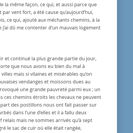
e la même façon, ce qui, et aussi parce que
t par vent fort, a été cause qu’aujourd’hui,
fois, ce qui, ajouté aux méchants chemins, à la
t que j’ai dû me contenter d’un mauvais logement
ir et continué la plus grande partie du jour,
 sorte que nous avons eu bien du mal à
 villes mais si vilaines et misérables qu’on
s mauvaises vendanges et moissons dues au
a provoqué une grande pauvreté parmi eux ; un
ans ces chemins étroits les chevaux ne peuvent
upart des postillons nous ont fait passer sur
és dans l’une d’elles et il a fallu deux
uf relais mais ne sommes arrivés qu’à sept
gré le sac de cuir où elle était rangée,