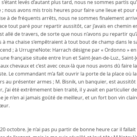
 s’étant levés d’autant plus tard, nous ne sommes partis qu’
 ; nous avons mis trois heures pour faire une lieue et pou
aise à de fréquents arrêts, nous ne sommes finalement arriv
ace tout paré pour repartir aussitôt, car j’avais en chemin 
st allé de travers, de sorte que nous n’avons pu repartir q
s à ma chaise s’empêtraient à tout bout de champ dans le sab
scend ; à
Urrugne
Note:
Harrach désigne par « Ordonno » en
e française située entre Irun et Saint-Jean-de-Luz.
,
Saint-
ux chevaux et c’est avec ceux-là que nous avons dû faire la r
ste. Le
commandant
m’a fait ouvrir la porte de la place où l
ers au présenter armes ;
M. Bisnik
, un banquier, est aussitôt
, j’ai été extrêmement bien traité, il y avait en particulier 
je n’en ai jamais goûté de meilleur, et un fort bon vin clair
œur.
 20 octobre
. Je n’ai pas pu partir de bonne heure car il fall