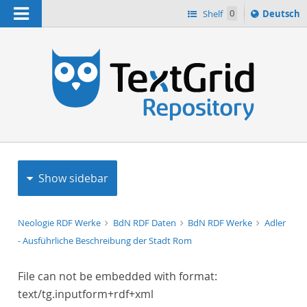
Navigation
Sprache
Shelf
0
Deutsch
ï¿½ndern
h
nach
Show sidebar
Neologie RDF Werke
BdN RDF Daten
BdN RDF Werke
Adler
- Ausführliche Beschreibung der Stadt Rom
File can not be embedded with format:
text/tg.inputform+rdf+xml