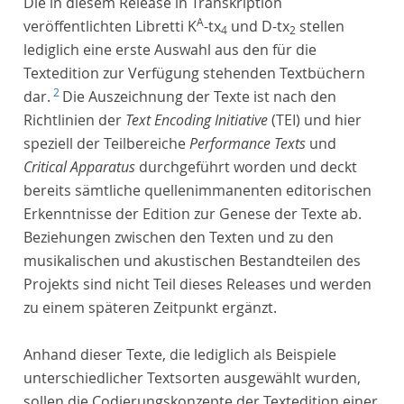
Die in diesem Release in Transkription
A
veröffentlichten Libretti K
-tx
und D-tx
stellen
4
2
lediglich eine erste Auswahl aus den für die
Textedition zur Verfügung stehenden Textbüchern
2
dar.
Die Auszeichnung der Texte ist nach den
Richtlinien der
Text Encoding Initiative
(TEI) und hier
speziell der Teilbereiche
Performance Texts
und
Critical Apparatus
durchgeführt worden und deckt
bereits sämtliche quellenimmanenten editorischen
Erkenntnisse der Edition zur Genese der Texte ab.
Beziehungen zwischen den Texten und zu den
musikalischen und akustischen Bestandteilen des
Projekts sind nicht Teil dieses Releases und werden
zu einem späteren Zeitpunkt ergänzt.
Anhand dieser Texte, die lediglich als Beispiele
unterschiedlicher Textsorten ausgewählt wurden,
sollen die Codierungskonzepte der Textedition einer