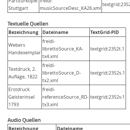
Partiturkopie
freidi-
textgrid:23
Stuttgart
musicSourceDesc_KA26.xml
Textuelle Quellen
Bezeichnung
Dateiname
TextGrid-PID
freidi-
Webers
librettoSource_KA-
textgrid:2352t.1
Handexemplar
tx4.xml
freidi-
Textdruck, 2.
librettoSource_D-
textgrid:2352s.1
Auflage, 1822
tx2.xml
Erstdruck
freidi-
Geisterinsel
referenceSource_RD-
textgrid:2352v.1
1793
tx3.xml
Audio Quellen
Bezeichnung
Dateiname