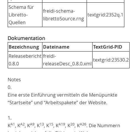
Schema für
freidi-schema-
Libretto-
textgrid:2352q.1
librettoSource.rng
Quellen
Dokumentation
Bezeichnung
Dateiname
TextGrid-PID
Releasebericht
freidi-
textgrid:23530.2
0.8.0
releaseDesc_0.8.0.xml
Notes
0.
Eine erste Einführung vermitteln die Menüpunkte
“Startseite” und “Arbeitspakete” der Website.
1.
A
1
A
2
A
9
13
15
A
19
20
A
26
K
, K
, K
, K
, K
, K
, K
, K
. Die Nummern