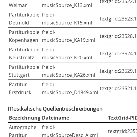
textgrid:23522.1
Weimar
musicSource_K13.xml
Partiturkopie
freidi-
textgrid:23523.1
Detmold
musicSource_K15.xml
Partiturkopie
freidi-
textgrid:23528.1
Kopenhagen
musicSource_KA19.xml
Partiturkopie
freidi-
textgrid:23524.1
Neustrelitz
musicSource_K20.xml
Partiturkopie
freidi-
textgrid:23529.1
Stuttgart
musicSource_KA26.xml
Partitur-
freidi-
textgrid:23521.1
Erstdruck
musicSource_D1849.xml
Musikalische Quellenbeschreibungen
Bezeichnung
Dateiname
TextGrid-PI
Autographe
freidi-
textgrid:235
Partitur
musicSourceDesc_A.xml