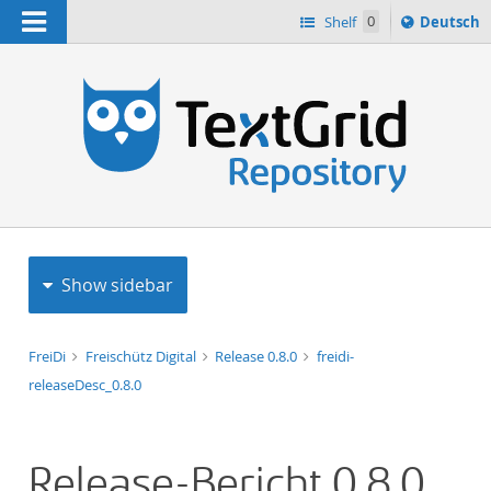
Navigation
Sprache
Shelf
0
Deutsch
ï¿½ndern
h
nach
Show sidebar
FreiDi
Freischütz Digital
Release 0.8.0
freidi-
releaseDesc_0.8.0
Release-Bericht 0.8.0