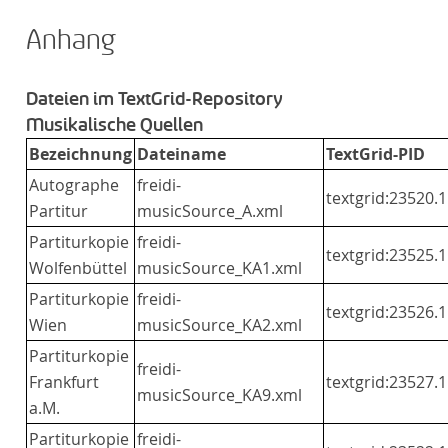
Anhang
Dateien im TextGrid-Repository
Musikalische Quellen
Bezeichnung
Dateiname
TextGrid-PID
Autographe
freidi-
textgrid:23520.1
Partitur
musicSource_A.xml
Partiturkopie
freidi-
textgrid:23525.1
Wolfenbüttel
musicSource_KA1.xml
Partiturkopie
freidi-
textgrid:23526.1
Wien
musicSource_KA2.xml
Partiturkopie
freidi-
Frankfurt
textgrid:23527.1
musicSource_KA9.xml
a.M.
Partiturkopie
freidi-