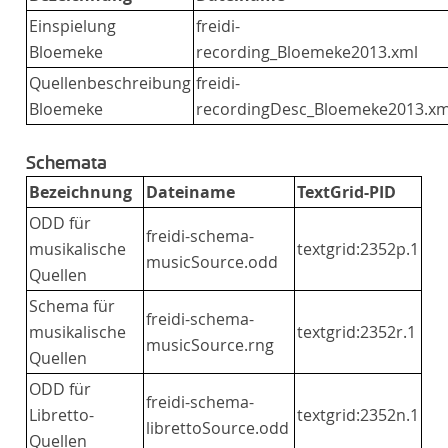
Einspielung
freidi-
Bloemeke
recording_Bloemeke2013.xml
Quellenbeschreibung
freidi-
Bloemeke
recordingDesc_Bloemeke2013.xm
Schemata
Bezeichnung
Dateiname
TextGrid-PID
ODD für
freidi-schema-
musikalische
textgrid:2352p.1
musicSource.odd
Quellen
Schema für
freidi-schema-
musikalische
textgrid:2352r.1
musicSource.rng
Quellen
ODD für
freidi-schema-
Libretto-
textgrid:2352n.1
librettoSource.odd
Quellen