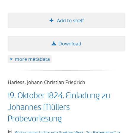
Add to shelf
Download
more metadata
Harless, Johann Christian Friedrich
19. Oktober 1824. Einladung zu
Johannes Müllers
Probevorlesung
text/tg.edition+tg.aggregation+xml
Wirkungsgeschichte von Goethes Werk „Zur Farbenlehre“ in