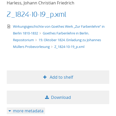
Harless, Johann Christian Friedrich
title ascending
Z_1824-10-19_p.xml
title descending
text/xml
Wirkungsgeschichte von Goethes Werk „Zur Farbenlehre“ in
format ascending
Berlin 1810-1832
Goethes Farbenlehre in Berlin.
Repositorium
19. Oktober 1824. Einladung zu Johannes
format descendin
Müllers Probevorlesung
Z_1824-10-19_p.xml
publication date 
publication date 
Add to shelf
10
Download
20
more metadata