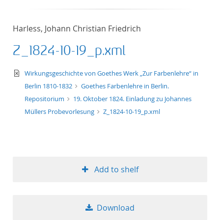
50
Harless, Johann Christian Friedrich
Z_1824-10-19_p.xml
text/xml
Wirkungsgeschichte von Goethes Werk „Zur Farbenlehre“ in
Berlin 1810-1832
Goethes Farbenlehre in Berlin.
Repositorium
19. Oktober 1824. Einladung zu Johannes
Müllers Probevorlesung
Z_1824-10-19_p.xml
Add to shelf
Download