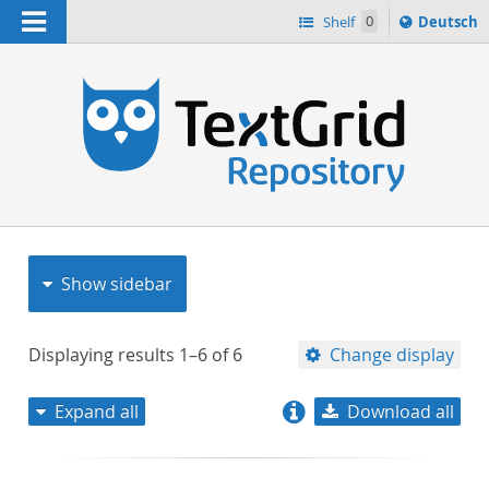
Navigation
Sprache
Shelf
0
Deutsch
ï¿½ndern
nach
h
Show sidebar
Displaying results
1–6
of
6
Change display
Expand all
Download all
relevance