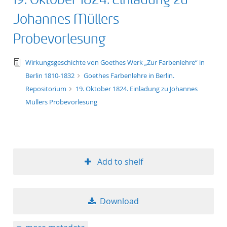
Johannes Müllers
Probevorlesung
text/tg.edition+tg.aggregation+xml
Wirkungsgeschichte von Goethes Werk „Zur Farbenlehre“ in
Berlin 1810-1832
Goethes Farbenlehre in Berlin.
Repositorium
19. Oktober 1824. Einladung zu Johannes
Müllers Probevorlesung
Add to shelf
Download