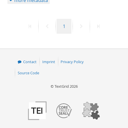
more metadata
First
Previous
Page
Next
Last
1
page
page
page
page
Contact
Imprint
Privacy Policy
Source Code
© TextGrid 2026