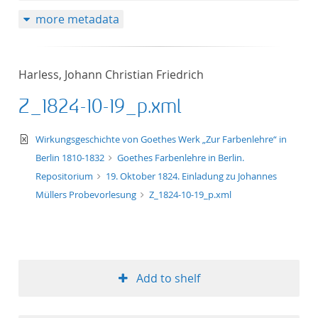
more metadata
Harless, Johann Christian Friedrich
Z_1824-10-19_p.xml
text/xml
Wirkungsgeschichte von Goethes Werk „Zur Farbenlehre“ in
Berlin 1810-1832
Goethes Farbenlehre in Berlin.
Repositorium
19. Oktober 1824. Einladung zu Johannes
Müllers Probevorlesung
Z_1824-10-19_p.xml
Add to shelf