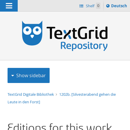
Navigation
Sprache
Shelf
0
Deutsch
ï¿½ndern
h
nach
Show sidebar
TextGrid Digitale Bibliothek
1202b. [Silvesterabend gehen die
Leute in den Forst]
Editions for this work