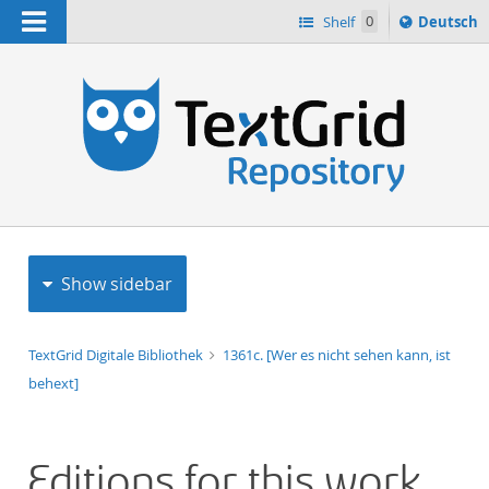
Navigation
Sprache
Shelf
0
Deutsch
ï¿½ndern
h
nach
Show sidebar
TextGrid Digitale Bibliothek
1361c. [Wer es nicht sehen kann, ist
behext]
Editions for this work