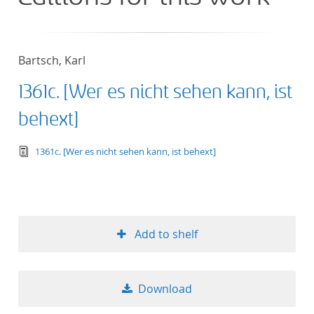
Bartsch, Karl
1361c. [Wer es nicht sehen kann, ist
behext]
text/tg.edition+tg.aggregation+xml
1361c. [Wer es nicht sehen kann, ist behext]
Add to shelf
Download