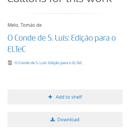
Melo, Tomás de
O Conde de S. Luís: Edição para o
ELTeC
text/tg.edition+tg.aggregation+xml
O Conde de S. Luís: Edição para o ELTeC
Add to shelf
Download