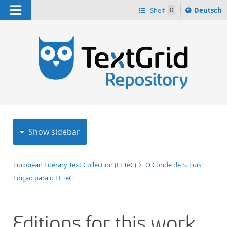
Navigation
Sprache
Shelf
0
Deutsch
ï¿½ndern
h
nach
Show sidebar
European Literary Text Collection (ELTeC)
O Conde de S. Luís:
Edição para o ELTeC
Editions for this work