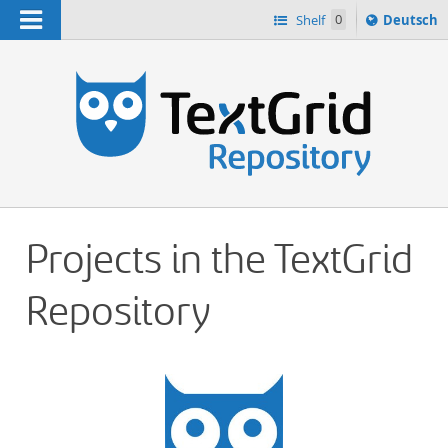
Navigation
Sprache
Shelf
0
Deutsch
ï¿½ndern
h
nach
Projects in the TextGrid
Repository