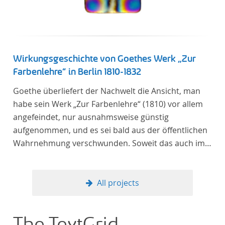
Wirkungsgeschichte von Goethes Werk „Zur
Farbenlehre“ in Berlin 1810-1832
Goethe überliefert der Nachwelt die Ansicht, man
habe sein Werk „Zur Farbenlehre“ (1810) vor allem
angefeindet, nur ausnahmsweise günstig
aufgenommen, und es sei bald aus der öffentlichen
Wahrnehmung verschwunden. Soweit das auch im
Allgemeinen zutreffen mag – Berlin bildet eine
Ausnahme. Hier förderte Altenstein mit dem ihm
unterstellten Kultusministerium Maßnahmen zur
All projects
Vertiefung und Verbreitung von Aspekten der
„Farbenlehre“, indem er Wissenschaftler und
Künstler unterstützte, die sich bereits um die