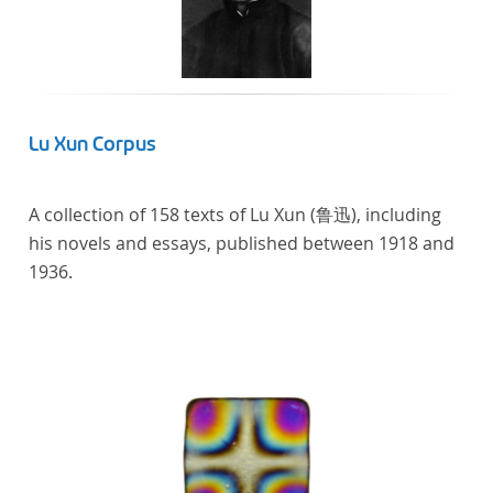
literaturhistorisch relevante Texte enthält, deren
urheberrechtliche Schutzfrist abgelaufen ist.
Ähnliches gilt für die Philosophie und die
Kulturwissenschaften insgesamt. Die Texte
stammen zum größten Teil aus Studienausgaben
Lu Xun Corpus
und sind daher, ebenso wie die auf der
Digitalisierung von Erstdrucken basierenden Texte,
A collection of 158 texts of Lu Xun (鲁迅), including
zitierfähig. Auf bekannte Errata, die aus der Vorlage
his novels and essays, published between 1918 and
stammen, verweisen wir unter der Dokumentation
1936.
zum TextGrid Repository.