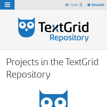
Navigation
Sprache
Shelf
0
Deutsch
ï¿½ndern
h
nach
Projects in the TextGrid
Repository