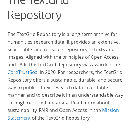
The TextGrid
„Farbenlehre“ verdient gemacht hatten oder Willens
Repository
waren, sich Themen aus dem Bereich der
„Farbenlehre“ zu widmen.
The TextGrid Repository is a long-term archive for
humanities research data. It provides an extensive,
searchable, and reusable repository of texts and
images. Aligned with the principles of Open Access
and FAIR, the TextGrid Repository was awarded the
CoreTrustSeal
in 2020. For researchers, the TextGrid
Repository offers a sustainable, durable, and secure
way to publish their research data in a citable
manner and to describe it in an understandable way
through required metadata. Read more about
sustainability, FAIR and Open Access in the
Mission
Statement
of the TextGrid Repository.