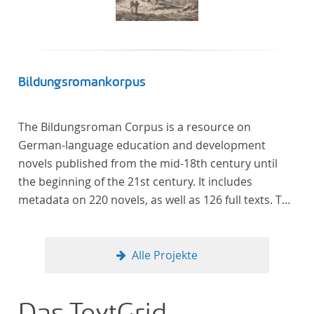
computational methods of literary text analysis
across at least 10 European languages. Fostering
insight into cross-national, large-scale patterns and
evolutions across European literary traditions, the
Action will facilitate the creation of a broader, more
Bildungsromankorpus
inclusive and better-grounded account of European
literary history and cultural identity.
The Bildungsroman Corpus is a resource on
German-language education and development
novels published from the mid-18th century until
the beginning of the 21st century. It includes
metadata on 220 novels, as well as 126 full texts. The
corpus was compiled based on secondary literature
and incorporates the Backfischroman (or "teenage
girl novel") genre a subcategory of the
Alle Projekte
Bildungsroman.