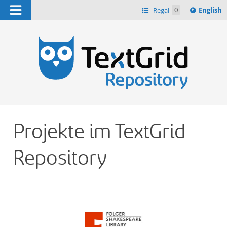
Navigation
Switch
Regal
0
English
languag
n
to
Projekte im TextGrid
Repository