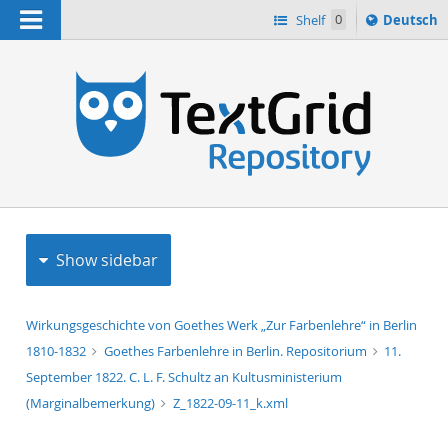
Navigation
Sprache
Shelf
0
Deutsch
ï¿½ndern
h
nach
Show sidebar
Wirkungsgeschichte von Goethes Werk „Zur Farbenlehre“ in Berlin
1810-1832
Goethes Farbenlehre in Berlin. Repositorium
11.
September 1822. C. L. F. Schultz an Kultusministerium
(Marginalbemerkung)
Z_1822-09-11_k.xml