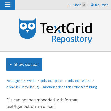
Navigation
Sprache
Shelf
0
Deutsch
ï¿½ndern
h
nach
Show sidebar
Neologie RDF Werke
BdN RDF Daten
BdN RDF Werke
d'Anville (Danvillianus) - Handbuch der alten Erdbeschreibung
File can not be embedded with format:
text/tg.inputform+rdf+xml