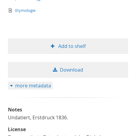
text/xml
Etymologie
Add to shelf
Download
more metadata
Notes
Undatiert, Erstdruck 1836.
License