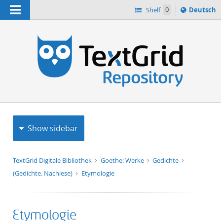
Navigation
Sprache
Shelf
0
Deutsch
ï¿½ndern
h
nach
Show sidebar
TextGrid Digitale Bibliothek
Goethe: Werke
Gedichte
(Gedichte. Nachlese)
Etymologie
Etymologie