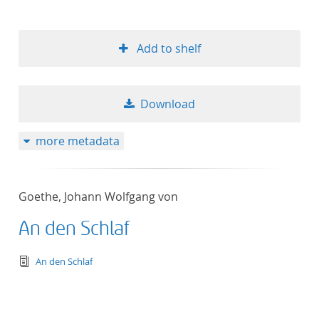
Add to shelf
Download
more metadata
Goethe, Johann Wolfgang von
An den Schlaf
text/tg.edition+tg.aggregation+xml
An den Schlaf