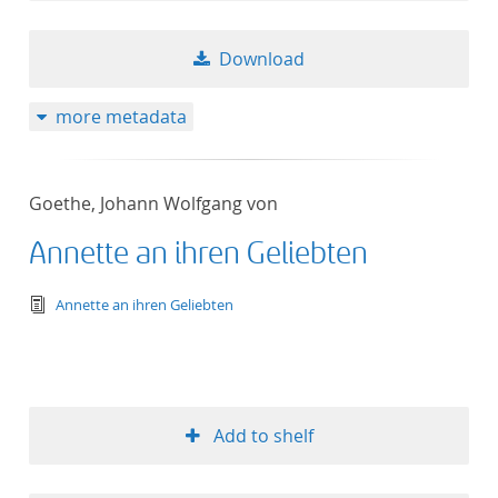
Download
more metadata
Goethe, Johann Wolfgang von
Annette an ihren Geliebten
text/tg.edition+tg.aggregation+xml
Annette an ihren Geliebten
Add to shelf