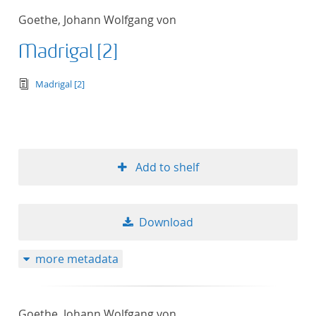
Goethe, Johann Wolfgang von
Madrigal [2]
text/tg.edition+tg.aggregation+xml
Madrigal [2]
Add to shelf
Download
more metadata
Goethe, Johann Wolfgang von