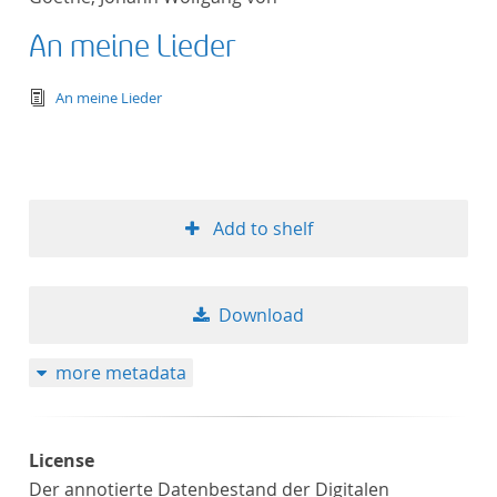
An meine Lieder
text/tg.edition+tg.aggregation+xml
An meine Lieder
Add to shelf
Download
more metadata
License
Der annotierte Datenbestand der Digitalen