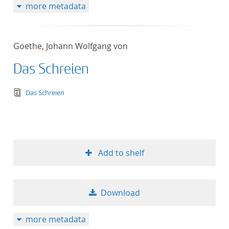
more metadata
Goethe, Johann Wolfgang von
Das Schreien
text/tg.edition+tg.aggregation+xml
Das Schreien
Add to shelf
Download
more metadata