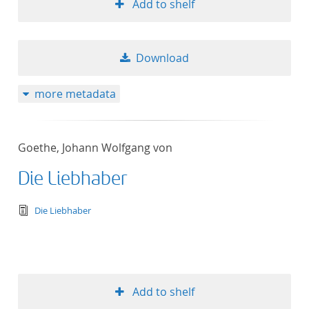
Add to shelf
Download
more metadata
Goethe, Johann Wolfgang von
Die Liebhaber
text/tg.edition+tg.aggregation+xml
Die Liebhaber
Add to shelf