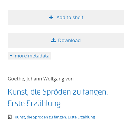
Add to shelf
Download
more metadata
Goethe, Johann Wolfgang von
Kunst, die Spröden zu fangen.
Erste Erzählung
text/tg.edition+tg.aggregation+xml
Kunst, die Spröden zu fangen. Erste Erzählung