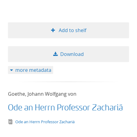
Add to shelf
Download
more metadata
Goethe, Johann Wolfgang von
Ode an Herrn Professor Zachariä
text/tg.edition+tg.aggregation+xml
Ode an Herrn Professor Zachariä