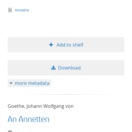
text/xml
Annette
Add to shelf
Download
more metadata
Goethe, Johann Wolfgang von
An Annetten