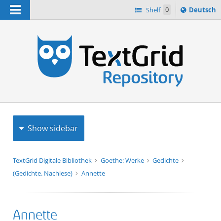
Navigation
Sprache
Shelf
0
Deutsch
ï¿½ndern
h
nach
Show sidebar
TextGrid Digitale Bibliothek
Goethe: Werke
Gedichte
(Gedichte. Nachlese)
Annette
Annette