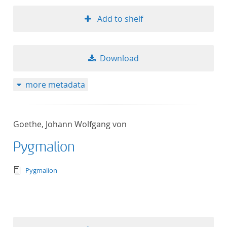
Add to shelf
Download
more metadata
Goethe, Johann Wolfgang von
Pygmalion
text/tg.edition+tg.aggregation+xml
Pygmalion