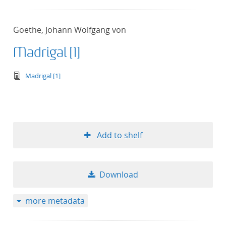
Goethe, Johann Wolfgang von
Madrigal [1]
text/tg.edition+tg.aggregation+xml
Madrigal [1]
Add to shelf
Download
more metadata