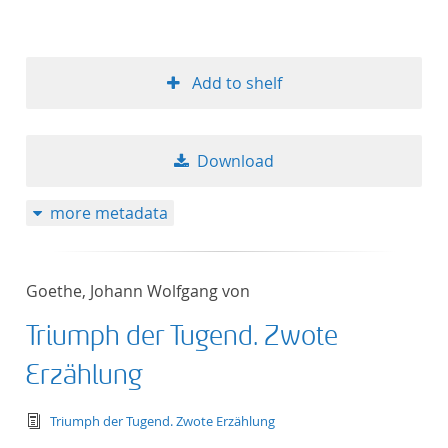
Add to shelf
Download
more metadata
Goethe, Johann Wolfgang von
Triumph der Tugend. Zwote
Erzählung
text/tg.edition+tg.aggregation+xml
Triumph der Tugend. Zwote Erzählung