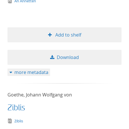
text/tg.edition+tg.aggregation+xml
An Annetten
Add to shelf
Download
more metadata
Goethe, Johann Wolfgang von
Ziblis
text/tg.edition+tg.aggregation+xml
Ziblis