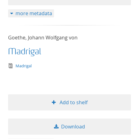
more metadata
Goethe, Johann Wolfgang von
Madrigal
text/tg.edition+tg.aggregation+xml
Madrigal
Add to shelf
Download