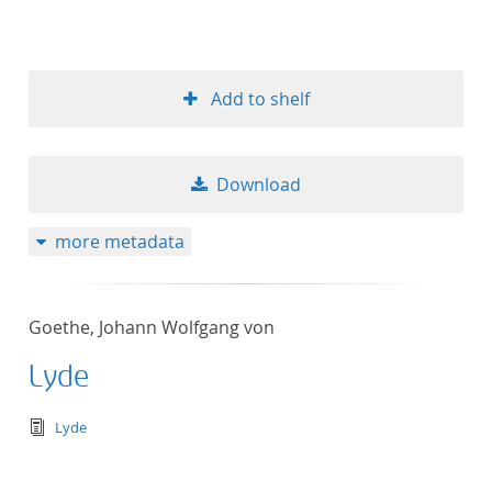
Add to shelf
Download
more metadata
Goethe, Johann Wolfgang von
Lyde
text/tg.edition+tg.aggregation+xml
Lyde