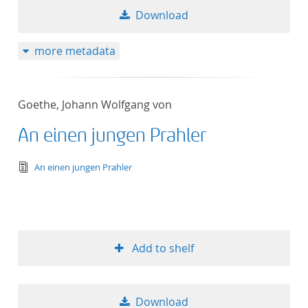
Download
more metadata
Goethe, Johann Wolfgang von
An einen jungen Prahler
text/tg.edition+tg.aggregation+xml
An einen jungen Prahler
Add to shelf
Download