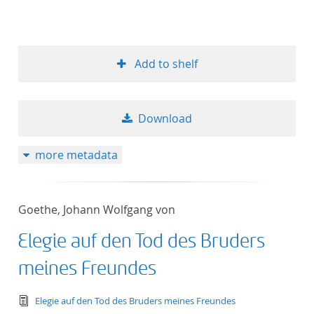
Add to shelf
Download
more metadata
Goethe, Johann Wolfgang von
Elegie auf den Tod des Bruders
meines Freundes
text/tg.edition+tg.aggregation+xml
Elegie auf den Tod des Bruders meines Freundes