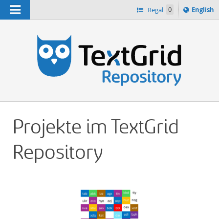
Navigation
Switch
Regal
0
English
languag
n
to
Projekte im TextGrid
Repository