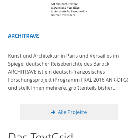
ARCHITRAVE
Kunst und Architektur in Paris und Versailles im
Spiegel deutscher Reiseberichte des Barock.
ARCHITRAVE ist ein deutsch-französisches
Forschungsprojekt (Programm FRAL 2016 ANR-DFG)
und stellt Ihnen mehrere, größtenteils bisher
unedierte Berichte deutscher Reisender nach
Frankreich aus der Zeitspanne 1685-1723 zur
Verfügung. Die Sechs Berichte reisender deutscher
Alle Projekte
Architekten und Diplomaten, die sich am Übergang
zwischen Barock und Frühaufklärung nach
Frankreich begeben haben, bilden dabei den