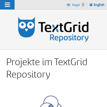
Navigation
Switch
Regal
0
English
languag
n
to
Projekte im TextGrid
Repository