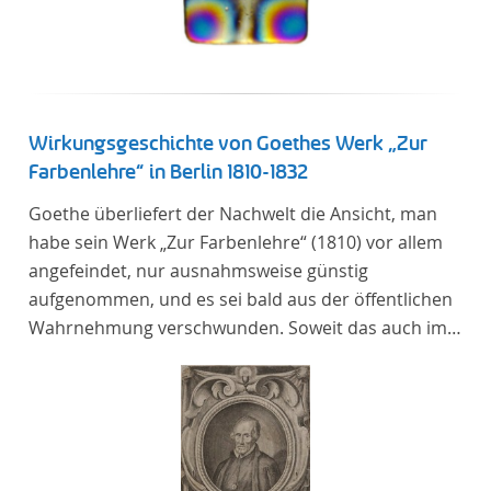
Wirkungsgeschichte von Goethes Werk „Zur
Farbenlehre“ in Berlin 1810-1832
Goethe überliefert der Nachwelt die Ansicht, man
habe sein Werk „Zur Farbenlehre“ (1810) vor allem
angefeindet, nur ausnahmsweise günstig
aufgenommen, und es sei bald aus der öffentlichen
Wahrnehmung verschwunden. Soweit das auch im
Allgemeinen zutreffen mag – Berlin bildet eine
Ausnahme. Hier förderte Altenstein mit dem ihm
unterstellten Kultusministerium Maßnahmen zur
Vertiefung und Verbreitung von Aspekten der
„Farbenlehre“, indem er Wissenschaftler und