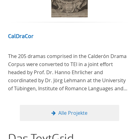
Künstler unterstützte, die sich bereits um die
„Farbenlehre“ verdient gemacht hatten oder Willens
waren, sich Themen aus dem Bereich der
„Farbenlehre“ zu widmen.
CalDraCor
The 205 dramas comprised in the Calderón Drama
Corpus were converted to TEI in a joint effort
headed by Prof. Dr. Hanno Ehrlicher and
coordinated by Dr. Jörg Lehmann at the University
of Tübingen, Institute of Romance Languages and
Literatures, and by the research group coordinated
by Dr. Simon Kroll at the University of Vienna,
Institute of Romance Studies.
Alle Projekte