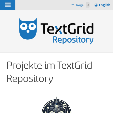
Navigation
Switch
Regal
0
English
languag
n
to
Projekte im TextGrid
Repository