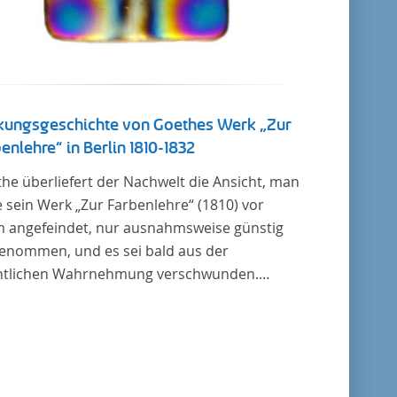
kungsgeschichte von Goethes Werk „Zur
enlehre“ in Berlin 1810-1832
he überliefert der Nachwelt die Ansicht, man
 sein Werk „Zur Farbenlehre“ (1810) vor
m angefeindet, nur ausnahmsweise günstig
enommen, und es sei bald aus der
ntlichen Wahrnehmung verschwunden.
it das auch im Allgemeinen zutreffen mag –
in bildet eine Ausnahme. Hier förderte
nstein mit dem ihm unterstellten
usministerium Maßnahmen zur Vertiefung
Verbreitung von Aspekten der „Farbenlehre“,