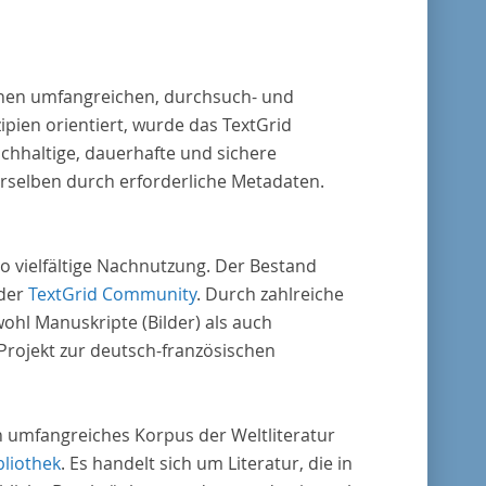
m er Wissenschaftler und Künstler
rstützte, die sich bereits um die
benlehre“ verdient gemacht hatten oder
 einen umfangreichen, durchsuch- und
ens waren, sich Themen aus dem Bereich der
pien orientiert, wurde das TextGrid
benlehre“ zu widmen.
chhaltige, dauerhafte und sichere
erselben durch erforderliche Metadaten.
o vielfältige Nachnutzung. Der Bestand
 der
TextGrid Community
. Durch zahlreiche
ohl Manuskripte (Bilder) als auch
rojekt zur deutsch-französischen
in umfangreiches Korpus der Weltliteratur
bliothek
. Es handelt sich um Literatur, die in