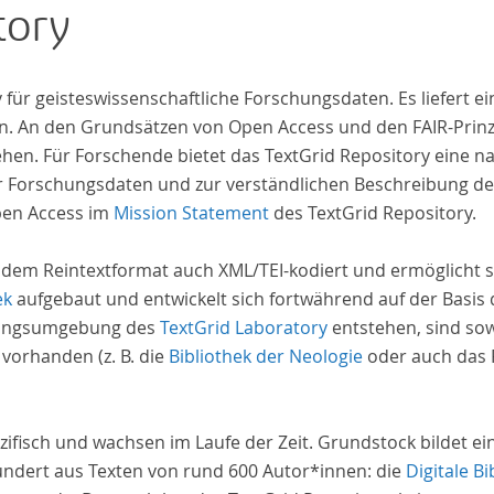
tory
inde
unte
„Far
iv für geisteswissenschaftliche Forschungsdaten. Es liefert
Will
. An den Grundsätzen von Open Access und den FAIR-Prinzi
„Far
hen. Für Forschende bietet das TextGrid Repository eine na
hrer Forschungsdaten und zur verständlichen Beschreibung d
pen Access im
Mission Statement
des TextGrid Repository.
 dem Reintextformat auch XML/TEI-kodiert und ermöglicht s
ek
aufgebaut und entwickelt sich fortwährend auf der Basis
schungsumgebung des
TextGrid Laboratory
entstehen, sind sow
 vorhanden (z. B. die
Bibliothek der Neologie
oder auch das P
zifisch und wachsen im Laufe der Zeit. Grundstock bildet e
undert aus Texten von rund 600 Autor*innen: die
Digitale Bi