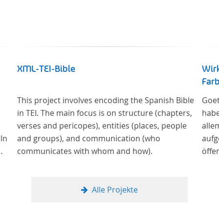
XML-TEI-Bible
Wir
Farb
This project involves encoding the Spanish Bible
Goet
in TEI. The main focus is on structure (chapters,
habe
verses and pericopes), entities (places, people
alle
ln
and groups), and communication (who
aufg
communicates with whom and how).
öffe
Sowe
Berl
Alte
Alle Projekte
Kult
und 