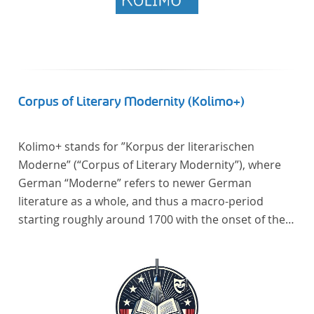
Corpus of Literary Modernity (Kolimo+)
Kolimo+ stands for ”Korpus der literarischen
Moderne” (“Corpus of Literary Modernity”), where
German “Moderne” refers to newer German
literature as a whole, and thus a macro-period
starting roughly around 1700 with the onset of the
New High German (Neuhochdeutsch) language. It is
a collection of German-language prose texts from
around 1650-1930 with a focus on the middle of the
19th century and fictional texts. Its main application
is for quantitative research in literary studies and