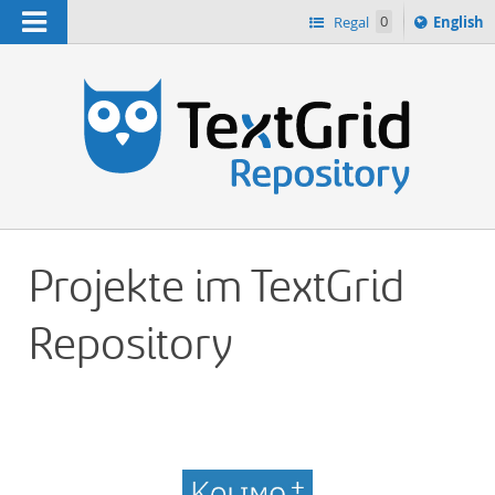
Navigation
Switch
Regal
0
English
languag
n
to
Projekte im TextGrid
Repository